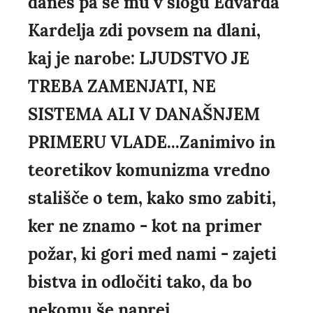
danes pa se mu v slogu Edvarda
Kardelja zdi povsem na dlani,
kaj je narobe: LJUDSTVO JE
TREBA ZAMENJATI, NE
SISTEMA ALI V DANAŠNJEM
PRIMERU VLADE...Zanimivo in
teoretikov komunizma vredno
stališče o tem, kako smo zabiti,
ker ne znamo - kot na primer
požar, ki gori med nami - zajeti
bistva in odločiti tako, da bo
nekomu še naprej