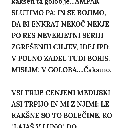
kakšen ta golob je...AMPAK
SLUTIMO PA: IN SE BOJIMO,
DA BI ENKRAT NEKOČ NEKJE
PO RES NEVERJETNI SERIJI
ZGREŠENIH CILJEV, IDEJ IPD. -
V POLNO ZADEL TUDI BORIS.
MISLIM: V GOLOBA....Čakamo.
VSI TRIJE CENJENI MEDIJSKI
ASI TRPIJO IN MI Z NJIMI: LE
KAKŠNE SO TO BOLEČINE, KO
"LAJAŠ V LUNO" DO