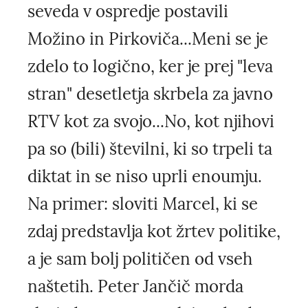
seveda v ospredje postavili
Možino in Pirkoviča...Meni se je
zdelo to logično, ker je prej "leva
stran" desetletja skrbela za javno
RTV kot za svojo...No, kot njihovi
pa so (bili) številni, ki so trpeli ta
diktat in se niso uprli enoumju.
Na primer: sloviti Marcel, ki se
zdaj predstavlja kot žrtev politike,
a je sam bolj političen od vseh
naštetih. Peter Jančič morda