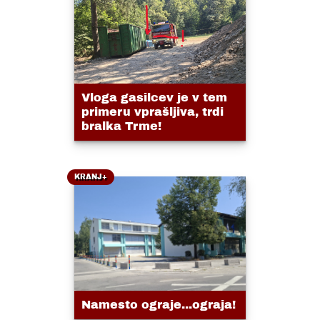
Vloga gasilcev je v tem
primeru vprašljiva, trdi
bralka Trme!
KRANJ+
Namesto ograje...ograja!