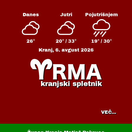
Danes
Jutri
Pojutrišnjem
26°
20° /
33°
19° /
30°
Kranj,
6. avgust 2026
kranjski spletnik
VEČ...