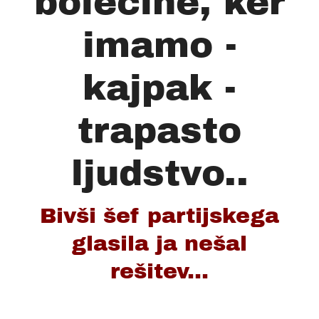
bolečine, ker
imamo -
kajpak -
trapasto
ljudstvo..
Bivši šef partijskega
glasila ja nešal
rešitev...