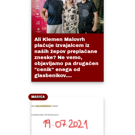
Ali Klemen Malovrh
plačuje izvajalcem iz
naših žepov preplačane
zneske? Ne vemo,
objavljamo pa drugačen
"cenik" enega od
glasbenikov....
MARICA