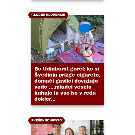
GLOBUS SLOVENIJE
Bo Udinboršt gorel: ko si
Švedinja prižge cigareto,
domači gasilci dovažajo
vodo ....mladci veselo
kuhajo in vse bo v redu
dokler...
PREŠERNO MESTO