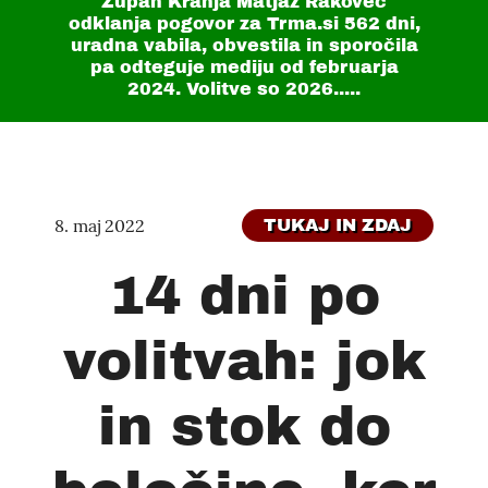
Župan Kranja Matjaž Rakovec
odklanja pogovor za Trma.si
562 dni
,
uradna vabila, obvestila in sporočila
pa odteguje mediju od februarja
2024. Volitve so 2026.....
8. maj 2022
TUKAJ IN ZDAJ
14 dni po
volitvah: jok
in stok do