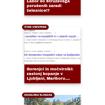
Labor do Struževega
porušenih zaradi
železnice!?
ČVEK VSEVPREK
Gorenjci in močvirniki:
zastonj kopanje v
Ljubljani, Mariboru....
KRANJSKA KLOBASA