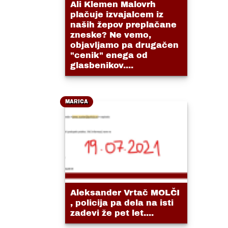
Ali Klemen Malovrh
plačuje izvajalcem iz
naših žepov preplačane
zneske? Ne vemo,
objavljamo pa drugačen
"cenik" enega od
glasbenikov....
MARICA
Aleksander Vrtač MOLČI
, policija pa dela na isti
zadevi že pet let....