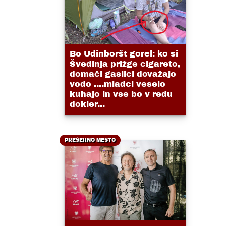
Bo Udinboršt gorel: ko si
Švedinja prižge cigareto,
domači gasilci dovažajo
vodo ....mladci veselo
kuhajo in vse bo v redu
dokler...
PREŠERNO MESTO