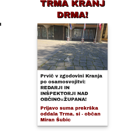
TRMA KRANJ
DRMA!
.
Prvič v zgodovini Kranja
po osamosvojitvi:
REDARJI IN
INŠPEKTORJI NAD
OBČINO=ŽUPANA!
Prijavo suma prekrška
oddala Trma. si - občan
Miran Šubic