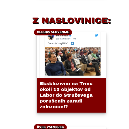
Z NASLOVINICE:
GLOBUS SLOVENIJE
Ekskluzivno na Trmi:
okoli 15 objektov od
Labor do Struževega
porušenih zaradi
železnice!?
ČVEK VSEVPREK