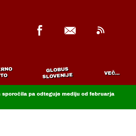
ERNO
GLOBUS
VEČ...
SLOVENIJE
TO
in sporočila pa odteguje mediju od februarja