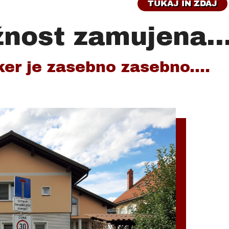
TUKAJ IN ZDAJ
žnost zamujena..
r je zasebno zasebno....