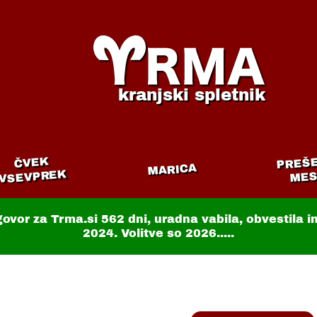
kranjski spletnik
PREŠ
ČVEK
MARICA
VSEVPREK
MES
govor za Trma.si
562 dni
, uradna vabila, obvestila 
2024. Volitve so 2026.....