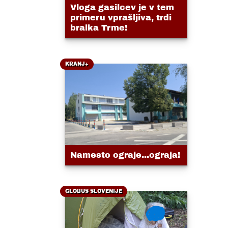
Vloga gasilcev je v tem
primeru vprašljiva, trdi
bralka Trme!
KRANJ+
Namesto ograje...ograja!
GLOBUS SLOVENIJE