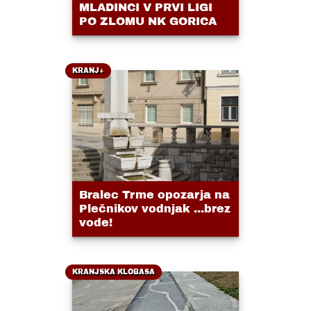
MLADINCI V PRVI LIGI
PO ZLOMU NK GORICA
KRANJ+
Bralec Trme opozarja na
Plečnikov vodnjak ...brez
vode!
KRANJSKA KLOBASA