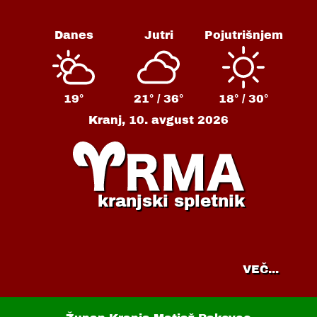
Danes
Jutri
Pojutrišnjem
19°
21° /
36°
18° /
30°
Kranj,
10. avgust 2026
kranjski spletnik
VEČ...