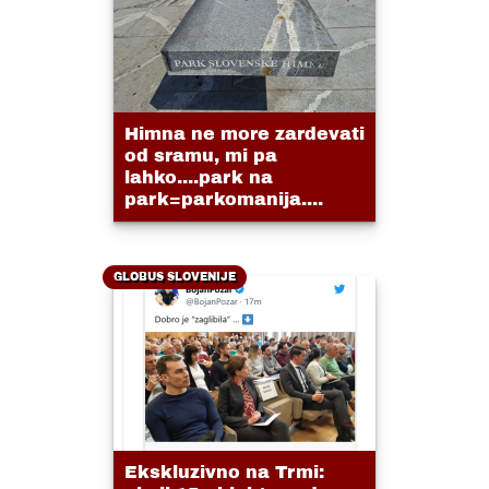
Himna ne more zardevati
od sramu, mi pa
lahko....park na
park=parkomanija....
GLOBUS SLOVENIJE
Ekskluzivno na Trmi: