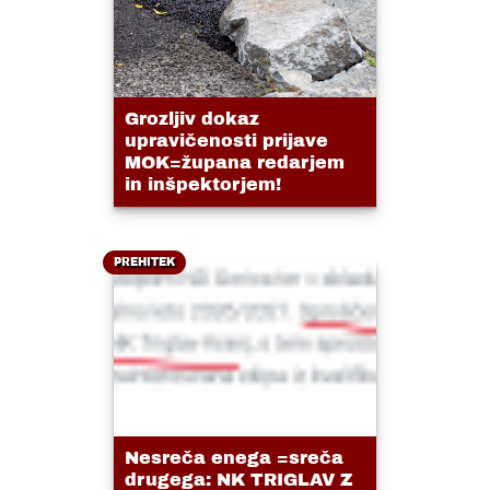
Grozljiv dokaz
upravičenosti prijave
MOK=župana redarjem
in inšpektorjem!
PREHITEK
Nesreča enega =sreča
drugega: NK TRIGLAV Z