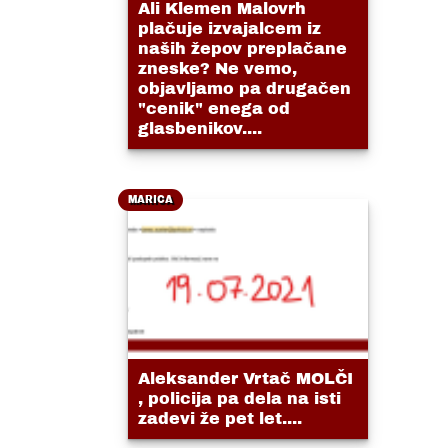
Ali Klemen Malovrh
plačuje izvajalcem iz
naših žepov preplačane
zneske? Ne vemo,
objavljamo pa drugačen
"cenik" enega od
glasbenikov....
MARICA
Aleksander Vrtač MOLČI
, policija pa dela na isti
zadevi že pet let....