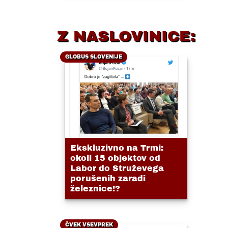
Z NASLOVINICE:
GLOBUS SLOVENIJE
Ekskluzivno na Trmi:
okoli 15 objektov od
Labor do Struževega
porušenih zaradi
železnice!?
ČVEK VSEVPREK