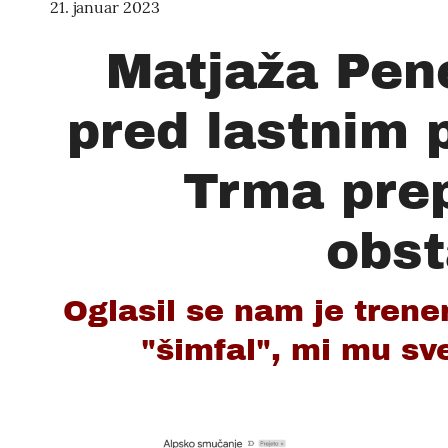
21. januar 2023
Matjaža Pen
pred lastnim 
Trma pre
obsta
Oglasil se nam je trene
"šimfal", mi mu sv