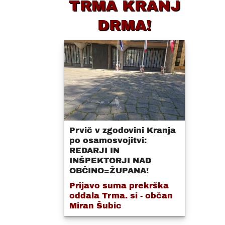
TRMA KRANJ
DRMA!
Prvič v zgodovini Kranja
po osamosvojitvi:
REDARJI IN
INŠPEKTORJI NAD
OBČINO=ŽUPANA!
Prijavo suma prekrška
oddala Trma. si - občan
Miran Šubic