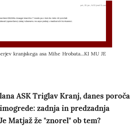
nerjev kranjskega asa Mihe Hrobata...KI MU JE
lana ASK Triglav Kranj, danes poroča
imogrede: zadnja in predzadnja
.Je Matjaž že "znorel" ob tem?