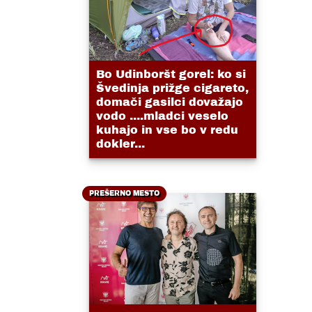
Bo Udinboršt gorel: ko si
Švedinja prižge cigareto,
domači gasilci dovažajo
vodo ....mladci veselo
kuhajo in vse bo v redu
dokler...
PREŠERNO MESTO