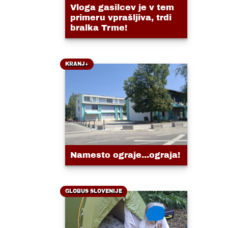
Vloga gasilcev je v tem
primeru vprašljiva, trdi
bralka Trme!
KRANJ+
Namesto ograje...ograja!
GLOBUS SLOVENIJE