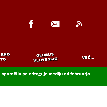
ERNO
GLOBUS
VEČ...
SLOVENIJE
TO
in sporočila pa odteguje mediju od februarja