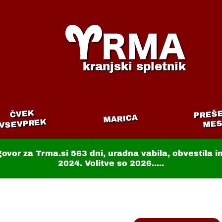
kranjski spletnik
PREŠ
ČVEK
MARICA
VSEVPREK
MES
govor za Trma.si
563 dni
, uradna vabila, obvestila 
2024. Volitve so 2026.....