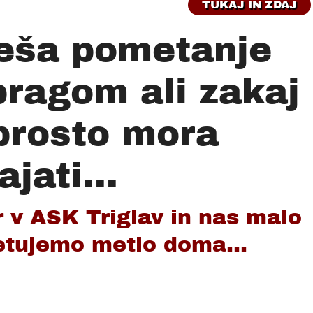
TUKAJ IN ZDAJ
eša pometanje
pragom ali zakaj
prosto mora
jati...
r v ASK Triglav in nas malo
etujemo metlo doma...