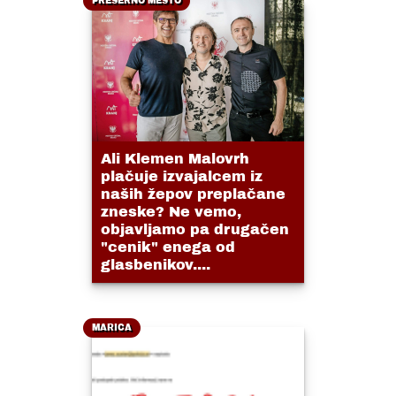
PREŠERNO MESTO
Ali Klemen Malovrh
plačuje izvajalcem iz
naših žepov preplačane
zneske? Ne vemo,
objavljamo pa drugačen
"cenik" enega od
glasbenikov....
MARICA