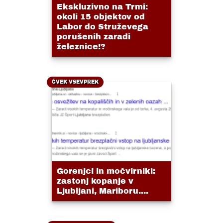
Ekskluzivno na Trmi:
okoli 15 objektov od
Labor do Struževega
porušenih zaradi
železnice!?
ČVEK VSEVPREK
Gorenjci in močvirniki:
zastonj kopanje v
Ljubljani, Mariboru....