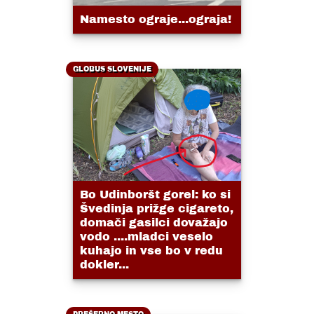
Namesto ograje...ograja!
GLOBUS SLOVENIJE
Bo Udinboršt gorel: ko si
Švedinja prižge cigareto,
domači gasilci dovažajo
vodo ....mladci veselo
kuhajo in vse bo v redu
dokler...