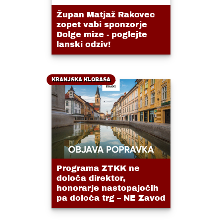
Župan Matjaž Rakovec
zopet vabi sponzorje
Dolge mize - poglejte
lanski odziv!
KRANJSKA KLOBASA
Programa ZTKK ne
določa direktor,
honorarje nastopajočih
pa določa trg – NE Zavod