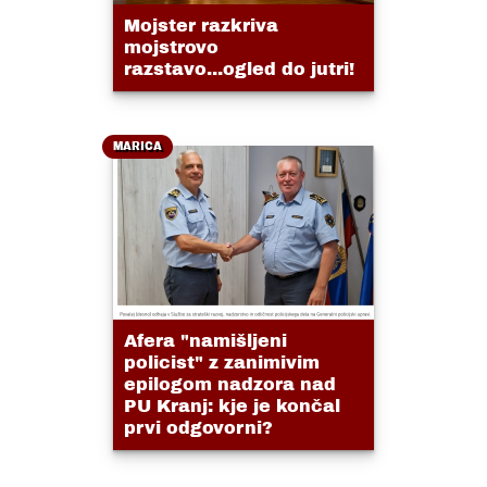
Mojster razkriva
mojstrovo
razstavo...ogled do jutri!
MARICA
Afera "namišljeni
policist" z zanimivim
epilogom nadzora nad
PU Kranj: kje je končal
prvi odgovorni?