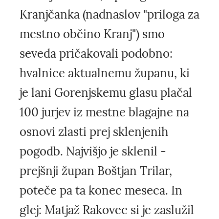
Kranjčanka (nadnaslov "priloga za
mestno občino Kranj") smo
seveda pričakovali podobno:
hvalnice aktualnemu županu, ki
je lani Gorenjskemu glasu plačal
100 jurjev iz mestne blagajne na
osnovi zlasti prej sklenjenih
pogodb. Najvišjo je sklenil -
prejšnji župan Boštjan Trilar,
poteče pa ta konec meseca. In
glej: Matjaž Rakovec si je zaslužil