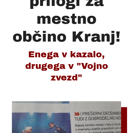
prilogi za
mestno
občino Kranj!
Enega v kazalo,
drugega v "Vojno
zvezd"