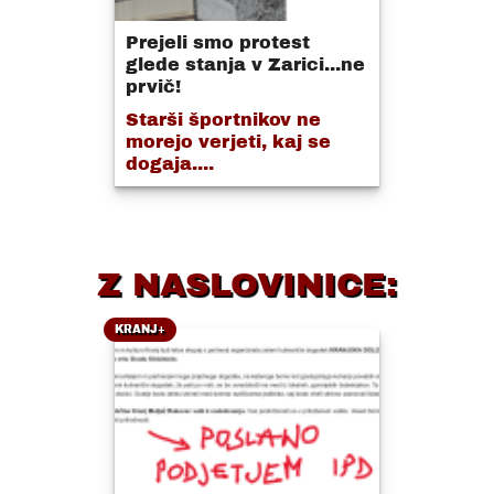
Prejeli smo protest
glede stanja v Zarici...ne
prvič!
Starši športnikov ne
morejo verjeti, kaj se
dogaja....
Z NASLOVINICE:
KRANJ+