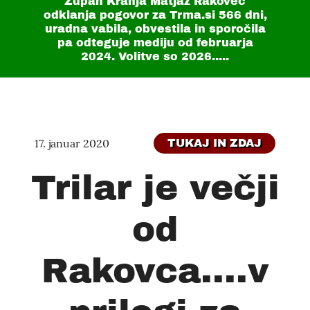
Župan Kranja Matjaž Rakovec
odklanja pogovor za Trma.si
566 dni
,
uradna vabila, obvestila in sporočila
pa odteguje mediju od februarja
2024. Volitve so 2026.....
17. januar 2020
TUKAJ IN ZDAJ
Trilar je večji
od
Rakovca....v