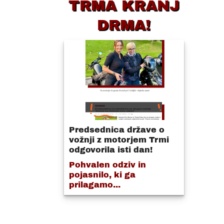
TRMA KRANJ
DRMA!
Predsednica države o
vožnji z motorjem Trmi
odgovorila isti dan!
Pohvalen odziv in
pojasnilo, ki ga
prilagamo...