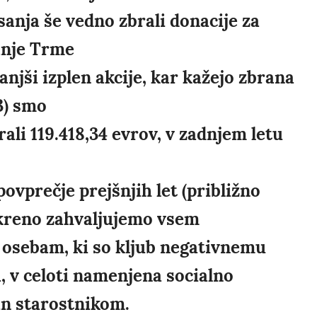
anja še vedno zbrali donacije za
anje Trme
njši izplen akcije, kar kažejo zbrana
3) smo
ali 119.418,34 evrov, v zadnjem letu
povprečje prejšnjih let (približno
skreno zahvaljujemo vsem
 osebam, ki so kljub negativnemu
, v celoti namenjena socialno
n starostnikom.