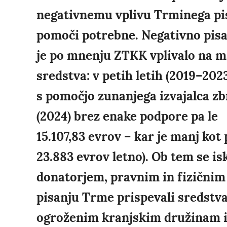
negativnemu vplivu Trminega pis
pomoči potrebne. Negativno pis
je po mnenju ZTKK vplivalo na ma
sredstva: v petih letih (2019–202
s pomočjo zunanjega izvajalca zbr
(2024) brez enake podpore pa le
15.107,83 evrov – kar je manj kot 
23.883 evrov letno). Ob tem se i
donatorjem, pravnim in fizičnim
pisanju Trme prispevali sredstva
ogroženim kranjskim družinam i