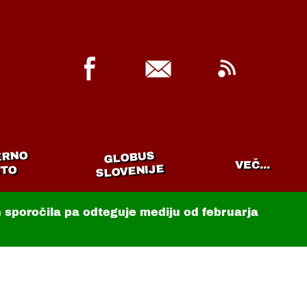
ERNO
GLOBUS
VEČ...
SLOVENIJE
TO
in sporočila pa odteguje mediju od februarja