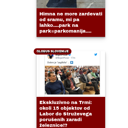
Himna ne more zardevati
od sramu, mi pa
lahko....park na
park=parkomanija....
GLOBUS SLOVENIJE
Ekskluzivno na Trmi:
okoli 15 objektov od
Labor do Struževega
porušenih zaradi
železnice!?