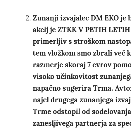
Zunanji izvajalec DM EKO je b
akcij je ZTKK V PETIH LETIH
primerljiv s stroškom nastop
tem vložkom smo zbrali več k
razmerje skoraj 7 evrov pomo
visoko učinkovitost zunanjega 
napačno sugerira Trma. Avtor
najel drugega zunanjega izvaj
Trme odstopil od sodelovanja.
zanesljivega partnerja za spe