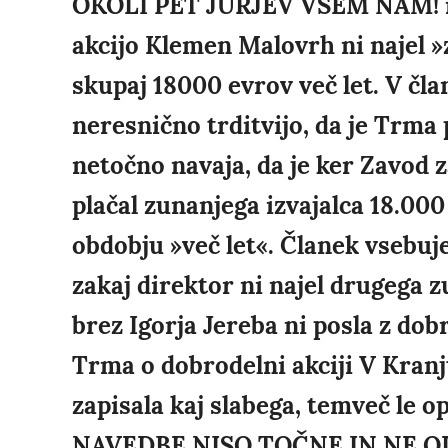
OKOLI PET JURJEV VSEM NAM! i
akcijo Klemen Malovrh ni najel »z
skupaj 18000 evrov več let. V čla
neresnično trditvijo, da je Trma
netočno navaja, da je ker Zavod 
plačal zunanjega izvajalca 18.0
obdobju »več let«. Članek vsebuje
zakaj direktor ni najel drugega z
brez Igorja Jereba ni posla z dob
Trma o dobrodelni akciji V Kranj
zapisala kaj slabega, temveč le 
NAVEDBE NISO TOČNE IN NE O