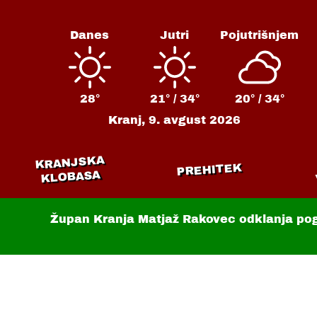
Danes
Jutri
Pojutrišnjem
28°
21° /
34°
20° /
34°
Kranj,
9. avgust 2026
KRANJSKA
PREHITEK
KLOBASA
Župan Kranja Matjaž Rakovec odklanja po