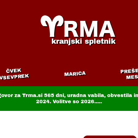
kranjski spletnik
PREŠ
ČVEK
MARICA
VSEVPREK
MES
govor za Trma.si
565 dni
, uradna vabila, obvestila 
2024. Volitve so 2026.....