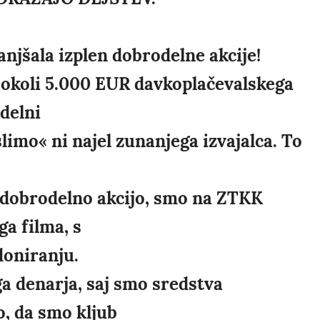
njšala izplen dobrodelne akcije!
a okoli 5.000 EUR davkoplačevalskega
delni
limo« ni najel zunanjega izvajalca. To
dobrodelno akcijo, smo na ZTKK
a filma, s
doniranju.
ga denarja, saj smo sredstva
, da smo kljub