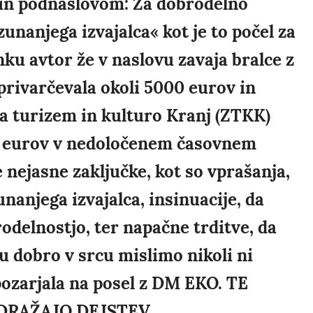
n podnaslovom: Za dobrodelno
unanjega izvajalca« kot je to počel za
nku avtor že v naslovu zavaja bralce z
 privarčevala okoli 5000 eurov in
za turizem in kulturo Kranj (ZTKK)
00 eurov v nedoločenem časovnem
 nejasne zaključke, kot so vprašanja,
unanjega izvajalca, insinuacije, da
rodelnostjo, ter napačne trditve, da
u dobro v srcu mislimo nikoli ni
opozarjala na posel z DM EKO. TE
DRAŽAJO DEJSTEV.