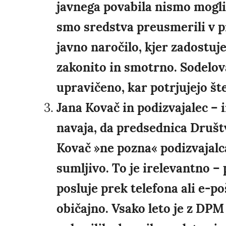
javnega povabila nismo mogli 
smo sredstva preusmerili v p
javno naročilo, kjer zadostuj
zakonito in smotrno. Sodelov
upravičeno, kar potrjujejo šte
Jana Kovač in podizvajalec – 
navaja, da predsednica Društ
Kovač »ne pozna« podizvajalca 
sumljivo. To je irelevantno – 
posluje prek telefona ali e-po
običajno. Vsako leto je z DPM