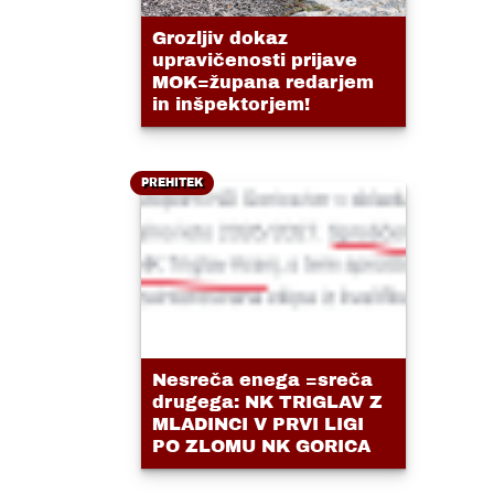
Grozljiv dokaz
upravičenosti prijave
MOK=župana redarjem
in inšpektorjem!
PREHITEK
Nesreča enega =sreča
drugega: NK TRIGLAV Z
MLADINCI V PRVI LIGI
PO ZLOMU NK GORICA