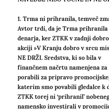
1. Trma ni prihranila, temveč zma
Avtor trdi, da je Trma prihranil
denarja, ker ZTKK v zadnji dobro
akciji »V Kranju dobro v srcu mis
NE DRŽI. Sredstva, ki so bila v
finančnem načrtu namenjena za 
porabili za pripravo promocijskeg
katerim smo povabili gledalce k 
ZTKK torej ni ‘prihranil’ nobene
namensko investirali v promocijo