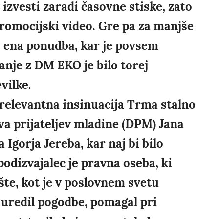
izvesti zaradi časovne stiske, zato
romocijski video. Gre pa za manjše
e ena ponudba, kar je povsem
anje z DM EKO je bilo torej
vilke.
irelevantna insinuacija Trma stalno
va prijateljev mladine (DPM) Jana
Igorja Jereba, kar naj bi bilo
podizvajalec je pravna oseba, ki
šte, kot je v poslovnem svetu
 uredil pogodbe, pomagal pri