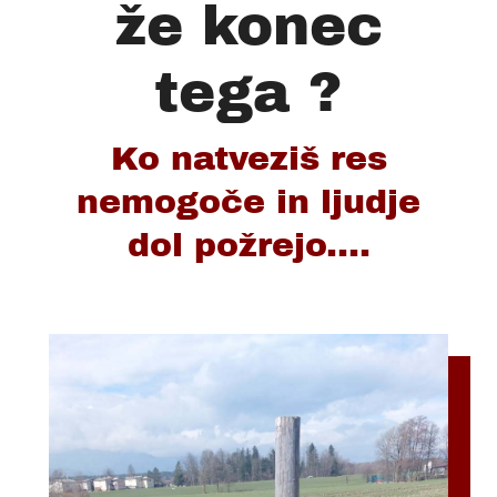
že konec
tega ?
Ko natveziš res
nemogoče in ljudje
dol požrejo....