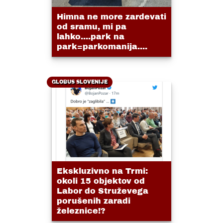
Himna ne more zardevati
od sramu, mi pa
lahko....park na
park=parkomanija....
GLOBUS SLOVENIJE
Ekskluzivno na Trmi:
okoli 15 objektov od
Labor do Struževega
porušenih zaradi
železnice!?