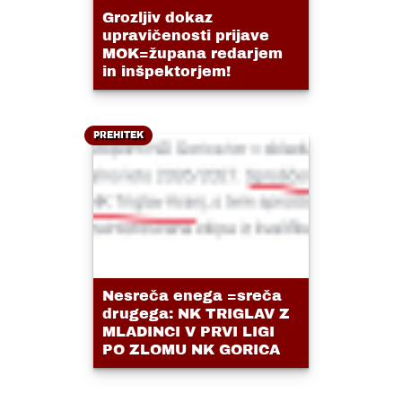
Grozljiv dokaz
upravičenosti prijave
MOK=župana redarjem
in inšpektorjem!
PREHITEK
Nesreča enega =sreča
drugega: NK TRIGLAV Z
MLADINCI V PRVI LIGI
PO ZLOMU NK GORICA