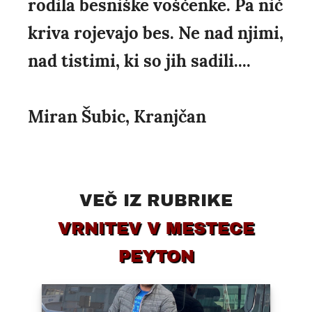
rodila besniške voščenke. Pa nič
kriva rojevajo bes. Ne nad njimi,
nad tistimi, ki so jih sadili....
Miran Šubic, Kranjčan
VEČ IZ RUBRIKE
VRNITEV V MESTECE
PEYTON