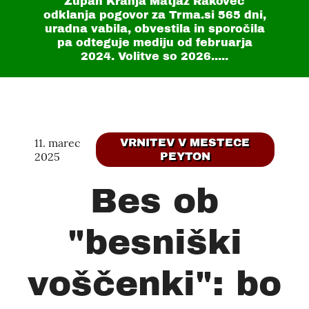
Župan Kranja Matjaž Rakovec
odklanja pogovor za Trma.si
565 dni
,
uradna vabila, obvestila in sporočila
pa odteguje mediju od februarja
2024. Volitve so 2026.....
11. marec
VRNITEV V MESTECE
2025
PEYTON
Bes ob
"besniški
voščenki": bo