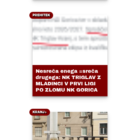
PREHITEK
Nesreča enega =sreča
drugega: NK TRIGLAV Z
MLADINCI V PRVI LIGI
PO ZLOMU NK GORICA
KRANJ+