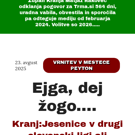
Župan Kranja Matjaž Rakovec
odklanja pogovor za Trma.si
564 dni
,
uradna vabila, obvestila in sporočila
pa odteguje mediju od februarja
2024. Volitve so 2026.....
23. avgust
VRNITEV V MESTECE
2025
PEYTON
Ejga, dej
žogo....
Kranj:Jesenice v drugi