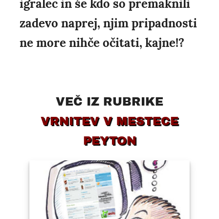
igralec in še kdo so premaknili
zadevo naprej, njim pripadnosti
ne more nihče očitati, kajne!?
VEČ IZ RUBRIKE
VRNITEV V MESTECE
PEYTON