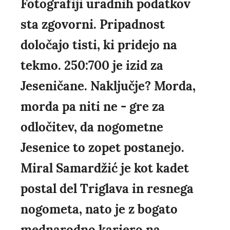
Fotografiji uradnih podatkov
sta zgovorni. Pripadnost
določajo tisti, ki pridejo na
tekmo. 250:700 je izid za
Jeseničane. Naključje? Morda,
morda pa niti ne - gre za
odločitev, da nogometne
Jesenice to zopet postanejo.
Miral Samardžić je kot kadet
postal del Triglava in resnega
nogometa, nato je z bogato
mednarodno kariero na