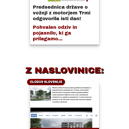
Predsednica države o
vožnji z motorjem Trmi
odgovorila isti dan!
Pohvalen odziv in
pojasnilo, ki ga
prilagamo...
Z NASLOVINICE:
GLOBUS SLOVENIJE