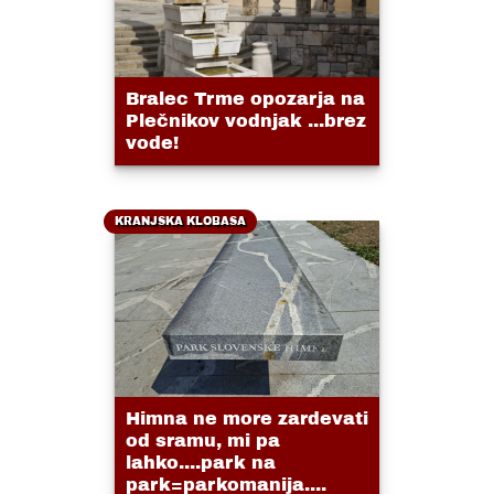
Bralec Trme opozarja na
Plečnikov vodnjak ...brez
vode!
KRANJSKA KLOBASA
Himna ne more zardevati
od sramu, mi pa
lahko....park na
park=parkomanija....