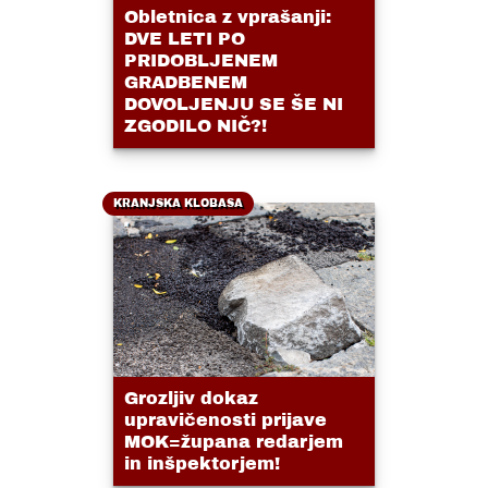
Obletnica z vprašanji:
DVE LETI PO
PRIDOBLJENEM
GRADBENEM
DOVOLJENJU SE ŠE NI
ZGODILO NIČ?!
KRANJSKA KLOBASA
Grozljiv dokaz
upravičenosti prijave
MOK=župana redarjem
in inšpektorjem!