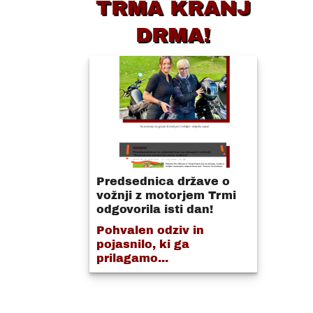
TRMA KRANJ
DRMA!
Predsednica države o
vožnji z motorjem Trmi
odgovorila isti dan!
Pohvalen odziv in
pojasnilo, ki ga
prilagamo...