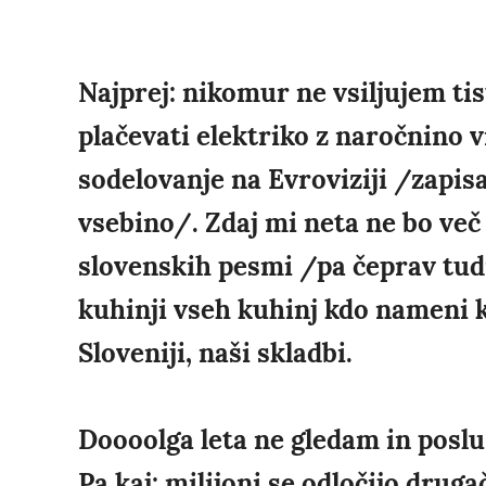
Najprej: nikomur ne vsiljujem tis
plačevati elektriko z naročnino 
sodelovanje na Evroviziji /zapisa
vsebino/. Zdaj mi neta ne bo več
slovenskih pesmi /pa čeprav tudi 
kuhinji vseh kuhinj kdo nameni k
Sloveniji, naši skladbi.
Doooolga leta ne gledam in posl
Pa kaj: milijoni se odločijo drugač