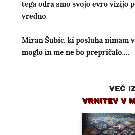
tega odra smo svojo evro vizijo pr
vredno.
Miran Šubic, ki posluha nimam ve
moglo in me ne bo prepričalo....
VEČ I
VRNITEV V 