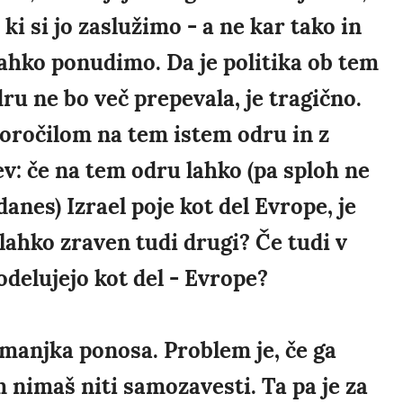
 ki si jo zaslužimo - a ne kar tako in
ahko ponudimo. Da je politika ob tem
odru ne bo več prepevala, je tragično.
poročilom na tem istem odru in z
v: če na tem odru lahko (pa sploh ne
nes) Izrael poje kot del Evrope, je
lahko zraven tudi drugi? Če tudi v
odelujejo kot del - Evrope?
manjka ponosa. Problem je, če ga
nimaš niti samozavesti. Ta pa je za