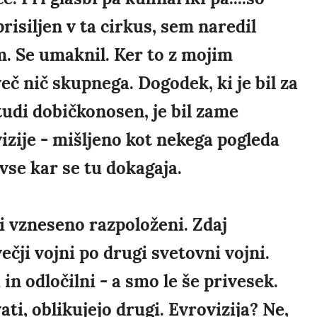
prisiljen v ta cirkus, sem naredil
. Se umaknil. Ker to z mojim
č nič skupnega. Dogodek, ki je bil za
udi dobičkonosen, je bil zame
zije - mišljeno kot nekega pogleda
 vse kar se tu dokagaja.
li vzneseno razpoloženi. Zdaj
čji vojni po drugi svetovni vojni.
n odločilni - a smo le še privesek.
ati, oblikujejo drugi. Evrovizija? Ne,