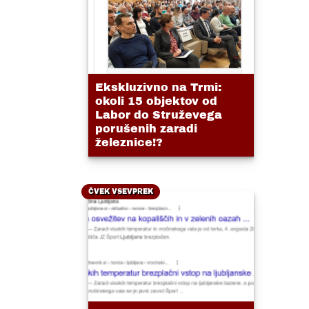
Ekskluzivno na Trmi:
okoli 15 objektov od
Labor do Struževega
porušenih zaradi
železnice!?
ČVEK VSEVPREK