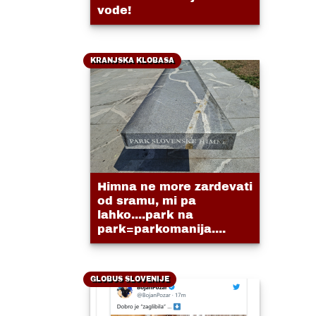
vode!
KRANJSKA KLOBASA
Himna ne more zardevati
od sramu, mi pa
lahko....park na
park=parkomanija....
GLOBUS SLOVENIJE