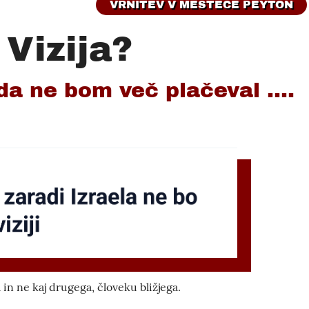
VRNITEV V MESTECE PEYTON
 Vizija?
a ne bom več plačeval ....
a in ne kaj drugega, človeku bližjega.