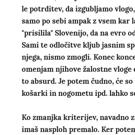
le potrditev, da izgubljamo vlogo,
samo po sebi ampak z vsem kar l
"prisilila" Slovenijo, da na evro 
Sami te odločitve kljub jasnim s
njega, nismo zmogli. Konec konce
omenjam njihove žalostne vloge da
to absurd. Je potem čudno, će so 
košarki in nogometu ipd. lahko s
Ko zmanjka kriterijev, navadno z
imaš nasploh premalo. Ker potem 