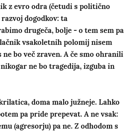
k z evro odra (četudi s politično
 razvoj dogodkov: ta
rabimo drugeča, bolje - o tem sem pa
lačnik vsakoletnih polomij nisem
s ne bo več zraven. A če smo ohranili
nikogar ne bo tragedija, izguba in
a krilatica, doma malo južneje. Lahko
 potem pa pride prepevat. A ne vsak:
emu (agresorju) pa ne. Z odhodom s