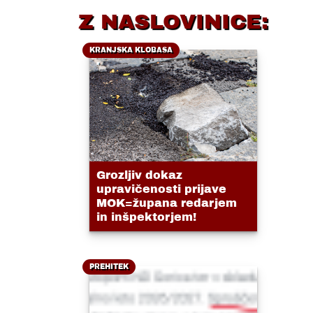
Z NASLOVINICE:
KRANJSKA KLOBASA
Grozljiv dokaz
upravičenosti prijave
MOK=župana redarjem
in inšpektorjem!
PREHITEK