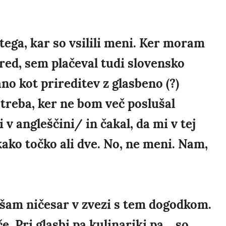
tega, kar so vsilili meni. Ker moram
vred, sem plačeval tudi slovensko
no kot prireditev z glasbeno (?)
 treba, ker ne bom več poslušal
v angleščini/ in čakal, da mi v tej
ako točko ali dve. No, ne meni. Nam,
ušam ničesar v zvezi s tem dogodkom.
e. Pri glasbi pa kulinariki pa....so