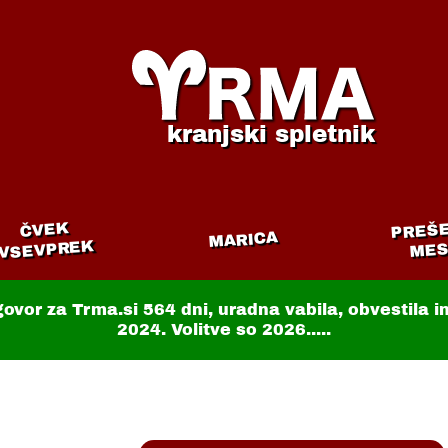
kranjski spletnik
PREŠ
ČVEK
MARICA
VSEVPREK
MES
govor za Trma.si
564 dni
, uradna vabila, obvestila 
2024. Volitve so 2026.....