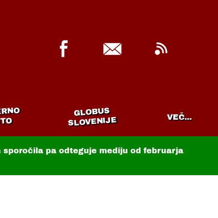
ERNO
GLOBUS
VEČ...
SLOVENIJE
TO
in sporočila pa odteguje mediju od februarja