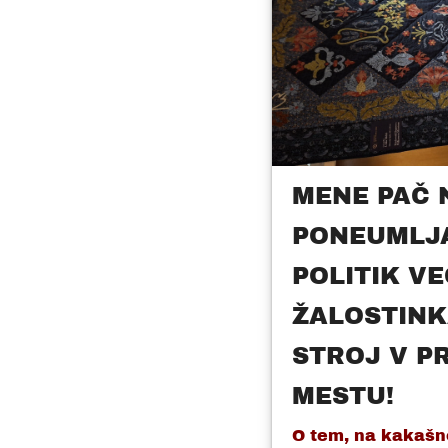
MENE PAČ 
PONEUMLJ
POLITIK VEČ
ŽALOSTINK
STROJ V P
MESTU!
O tem, na kakaš