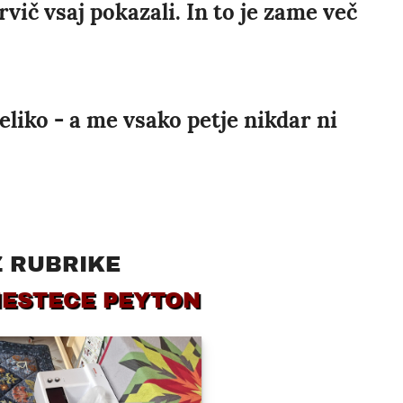
vič vsaj pokazali. In to je zame več
liko - a me vsako petje nikdar ni
Z RUBRIKE
MESTECE PEYTON