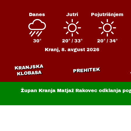
Danes
Jutri
Pojutrišnjem
30°
20° /
33°
20° /
34°
Kranj,
8. avgust 2026
KRANJSKA
PREHITEK
KLOBASA
Župan Kranja Matjaž Rakovec odklanja po