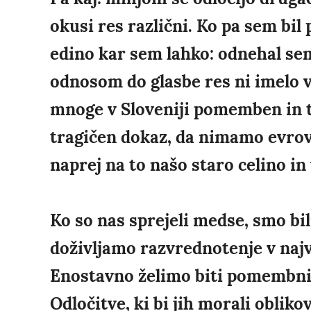
okusi res različni. Ko pa sem bil 
edino kar sem lahko: odnehal sem
odnosom do glasbe res ni imelo ve
mnoge v Sloveniji pomemben in t
tragičen dokaz, da nimamo evrovi
naprej na to našo staro celino in
Ko so nas sprejeli medse, smo bi
doživljamo razvrednotenje v najve
Enostavno želimo biti pomembni i
Odločitve, ki bi jih morali oblikov