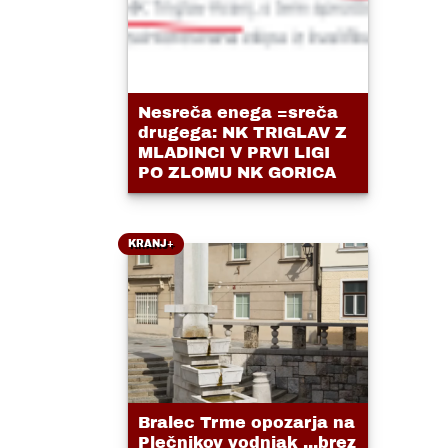
Nesreča enega =sreča
drugega: NK TRIGLAV Z
MLADINCI V PRVI LIGI
PO ZLOMU NK GORICA
KRANJ+
Bralec Trme opozarja na
Plečnikov vodnjak ...brez