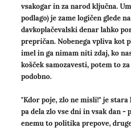
vsakogar in za narod ključna. Umi
podlago) je zame logičen glede na
davkoplačevalski denar lahko po
prepričan. Nobenega vpliva kot p
imel in ga nimam niti zdaj, ko na
košček samozavesti, potem to za 
podobno.
"Kdor poje, zlo ne misli!" je star
pa dela zlo vse dni in vsak dan -
enemu to politika prepove, drug