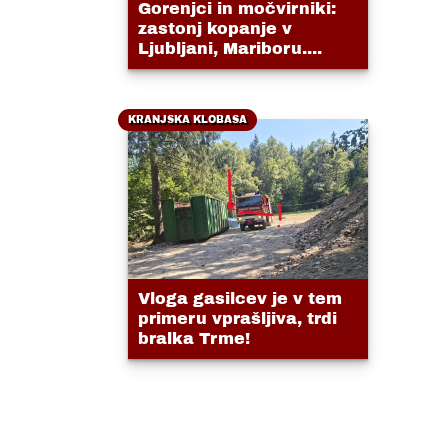
Gorenjci in močvirniki:
zastonj kopanje v
Ljubljani, Mariboru....
KRANJSKA KLOBASA
Vloga gasilcev je v tem
primeru vprašljiva, trdi
bralka Trme!