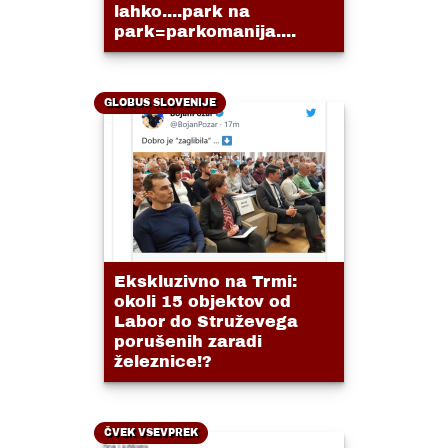
lahko....park na
park=parkomanija....
GLOBUS SLOVENIJE
Ekskluzivno na Trmi:
okoli 15 objektov od
Labor do Struževega
porušenih zaradi
železnice!?
ČVEK VSEVPREK