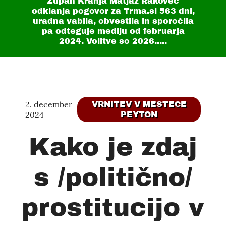
Župan Kranja Matjaž Rakovec
odklanja pogovor za Trma.si
563 dni
,
uradna vabila, obvestila in sporočila
pa odteguje mediju od februarja
2024. Volitve so 2026.....
2. december
VRNITEV V MESTECE
2024
PEYTON
Kako je zdaj
s /politično/
prostitucijo v