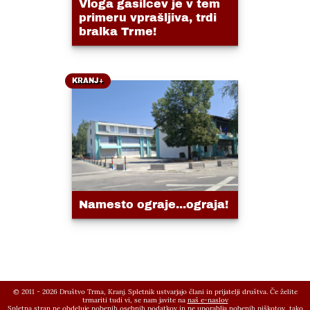
Vloga gasilcev je v tem
primeru vprašljiva, trdi
bralka Trme!
KRANJ+
Namesto ograje...ograja!
© 2011 - 2026 Društvo Trma, Kranj. Spletnik ustvarjajo člani in prijatelji društva. Če želite
trmariti tudi vi, se nam javite na
naš e-naslov
Spletna stran ne obdeluje nobenih osebnih podatkov in ne uporablja nobenih piškotov, tako