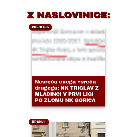
Z NASLOVINICE:
PREHITEK
Nesreča enega =sreča
drugega: NK TRIGLAV Z
MLADINCI V PRVI LIGI
PO ZLOMU NK GORICA
KRANJ+