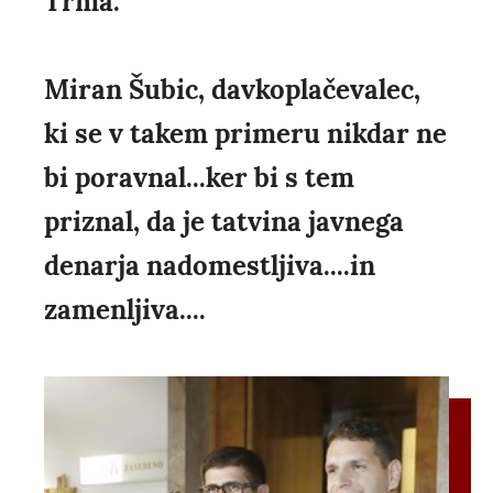
Trma.
Miran Šubic, davkoplačevalec,
ki se v takem primeru nikdar ne
bi poravnal...ker bi s tem
priznal, da je tatvina javnega
denarja nadomestljiva....in
zamenljiva....