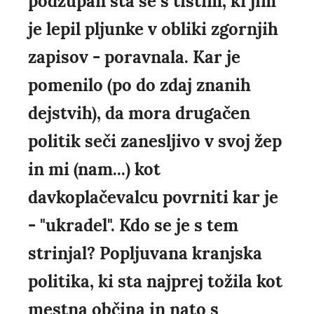
podžupan sta se s tistim, ki jim
je lepil pljunke v obliki zgornjih
zapisov - poravnala. Kar je
pomenilo (po do zdaj znanih
dejstvih), da mora drugačen
politik seči zanesljivo v svoj žep
in mi (nam...) kot
davkoplačevalcu povrniti kar je
- "ukradel". Kdo se je s tem
strinjal? Popljuvana kranjska
politika, ki sta najprej tožila kot
mestna občina in nato s