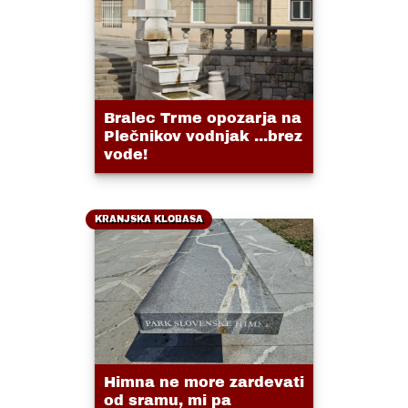
Bralec Trme opozarja na
Plečnikov vodnjak ...brez
vode!
KRANJSKA KLOBASA
Himna ne more zardevati
od sramu, mi pa