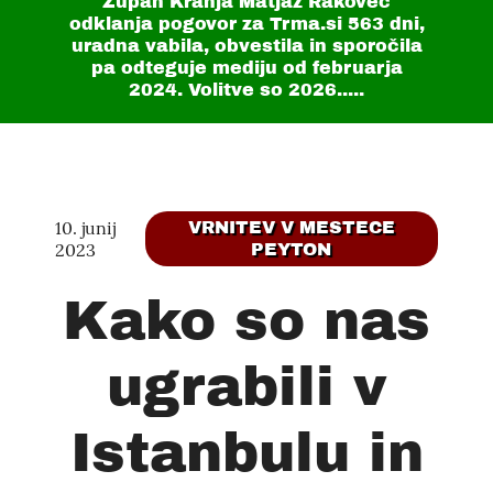
Župan Kranja Matjaž Rakovec
odklanja pogovor za Trma.si
563 dni
,
uradna vabila, obvestila in sporočila
pa odteguje mediju od februarja
2024. Volitve so 2026.....
10. junij
VRNITEV V MESTECE
2023
PEYTON
Kako so nas
ugrabili v
Istanbulu in