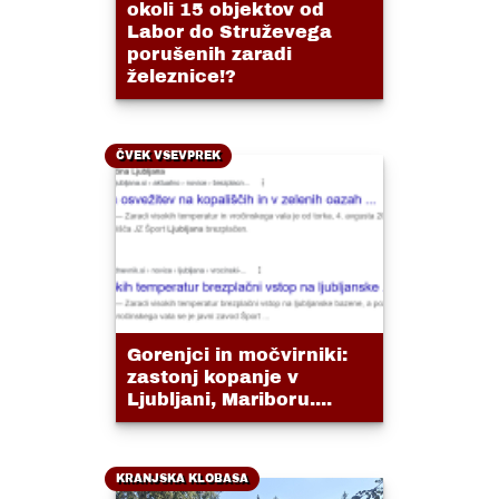
okoli 15 objektov od
Labor do Struževega
porušenih zaradi
železnice!?
ČVEK VSEVPREK
Gorenjci in močvirniki:
zastonj kopanje v
Ljubljani, Mariboru....
KRANJSKA KLOBASA