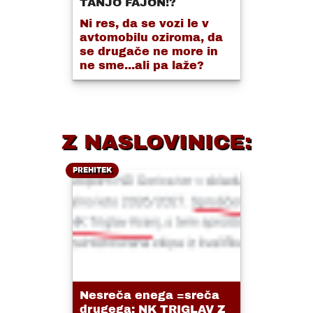
TANJO FAJON!?
Ni res, da se vozi le v
avtomobilu oziroma, da
se drugače ne more in
ne sme...ali pa laže?
Z NASLOVINICE:
PREHITEK
Nesreča enega =sreča
drugega: NK TRIGLAV Z