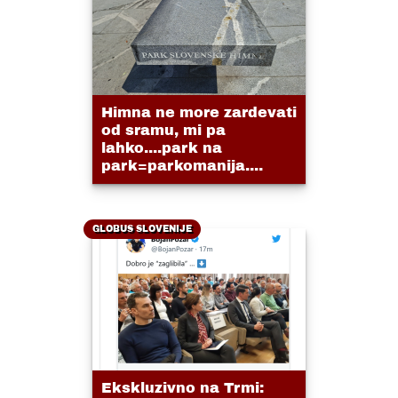
Himna ne more zardevati
od sramu, mi pa
lahko....park na
park=parkomanija....
GLOBUS SLOVENIJE
Ekskluzivno na Trmi: