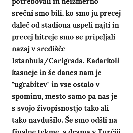
potrebovali in neizmerno
srečni smo bili, ko smo ju precej
daleč od stadiona uspeli najti in
precej hitreje smo se pripeljali
nazaj v središče
Istanbula/Carigrada. Kadarkoli
kasneje in še danes nam je
"ugrabitev" in vse ostalo v
spominu, mesto samo pa nas je
s svojo živopisnostjo tako ali
tako navdušilo. Še smo odšli na
finalne tekme, a drama v Turčiji