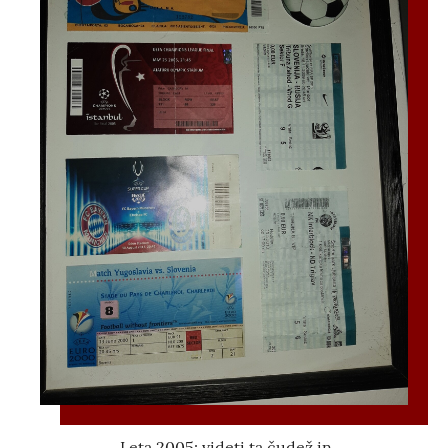
Leta 2005: videti ta čudež in....