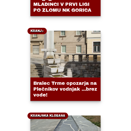
MLADINCI V PRVI LIGI
PO ZLOMU NK GORICA
KRANJ+
Bralec Trme opozarja na
Plečnikov vodnjak ...brez
vode!
KRANJSKA KLOBASA