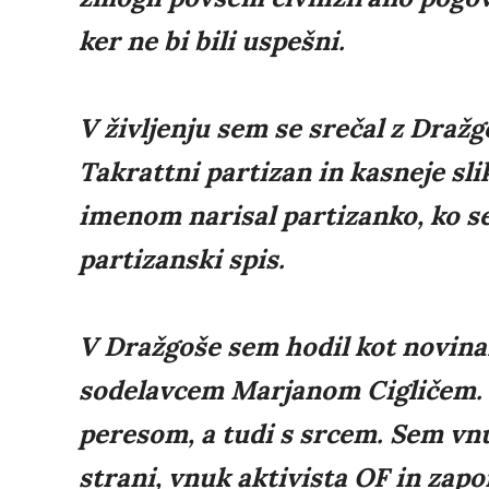
ker ne bi bili uspešni.
V življenju sem se srečal z Dražg
Takrattni partizan in kasneje slik
imenom narisal partizanko, ko s
partizanski spis.
V Dražgoše sem hodil kot novina
sodelavcem Marjanom Cigličem. P
peresom, a tudi s srcem. Sem vn
strani, vnuk aktivista OF in zapo