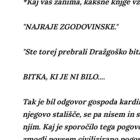
*Kaj vas zanima, kakšne knjge v
"NAJRAJE ZGODOVINSKE."
"Ste torej prebrali Dražgoško bit
BITKA, KI JE NI BILO....
Tak je bil odgovor gospoda kardi
njegovo stališče, se pa nisem in s
njim. Kaj je sporočilo tega pogo
zmogli povsem civilizirano pogov