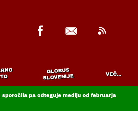
ERNO
GLOBUS
VEČ...
SLOVENIJE
TO
in sporočila pa odteguje mediju od februarja