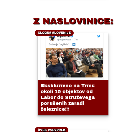
Z NASLOVINICE:
GLOBUS SLOVENIJE
Ekskluzivno na Trmi:
okoli 15 objektov od
Labor do Struževega
porušenih zaradi
železnice!?
ČVEK VSEVPREK