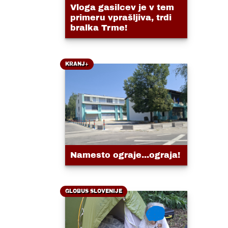
Vloga gasilcev je v tem
primeru vprašljiva, trdi
bralka Trme!
KRANJ+
Namesto ograje...ograja!
GLOBUS SLOVENIJE