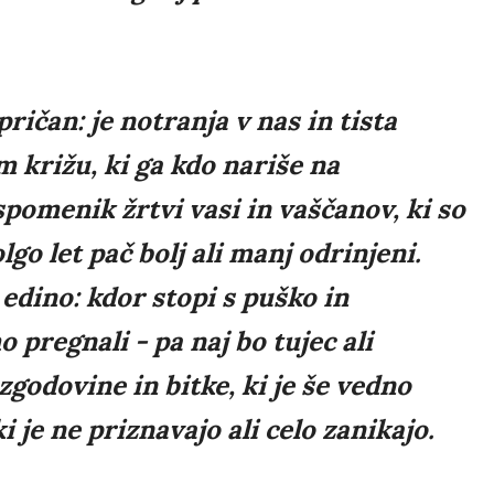
ričan: je notranja v nas in tista
m križu, ki ga kdo nariše na
spomenik žrtvi vasi in vaščanov, ki so
olgo let pač bolj ali manj odrinjeni.
 edino: kdor stopi s puško in
pregnali - pa naj bo tujec ali
zgodovine in bitke, ki je še vedno
i je ne priznavajo ali celo zanikajo.