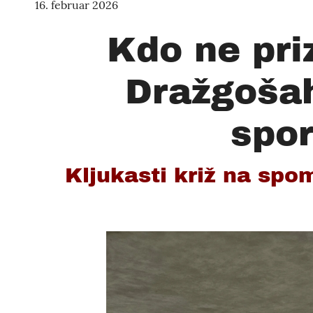
16. februar 2026
Kdo ne pri
Dražgošah
spor
Kljukasti križ na spom