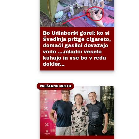
Bo Udinboršt gorel: ko si
Švedinja prižge cigareto,
domači gasilci dovažajo
vodo ....mladci veselo
kuhajo in vse bo v redu
dokler...
PREŠERNO MESTO