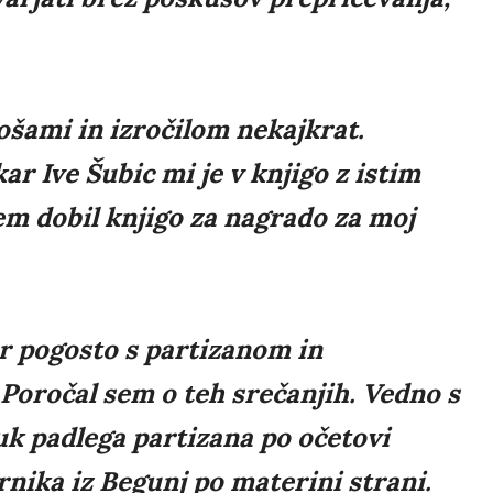
ošami in izročilom nekajkrat.
ar Ive Šubic mi je v knjigo z istim
em dobil knjigo za nagrado za moj
r pogosto s partizanom in
oročal sem o teh srečanjih. Vedno s
uk padlega partizana po očetovi
rnika iz Begunj po materini strani.