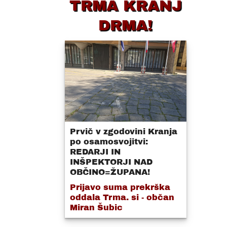
TRMA KRANJ
DRMA!
Prvič v zgodovini Kranja
po osamosvojitvi:
REDARJI IN
INŠPEKTORJI NAD
OBČINO=ŽUPANA!
Prijavo suma prekrška
oddala Trma. si - občan
Miran Šubic