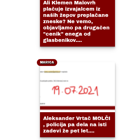
Ali Klemen Malovrh
plačuje izvajalcem iz
naših žepov preplačane
zneske? Ne vemo,
objavljamo pa drugačen
"cenik" enega od
glasbenikov....
MARICA
Aleksander Vrtač MOLČI
, policija pa dela na isti
zadevi že pet let....