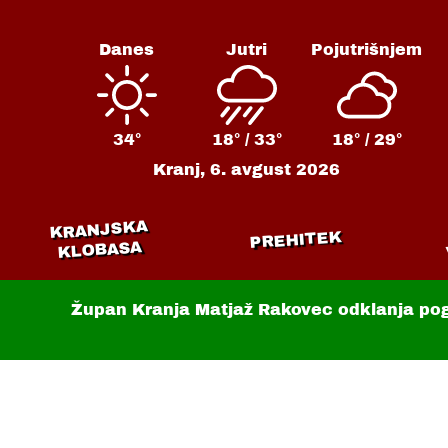
Danes
Jutri
Pojutrišnjem
34°
18° /
33°
18° /
29°
Kranj,
6. avgust 2026
KRANJSKA
PREHITEK
KLOBASA
Župan Kranja Matjaž Rakovec odklanja po