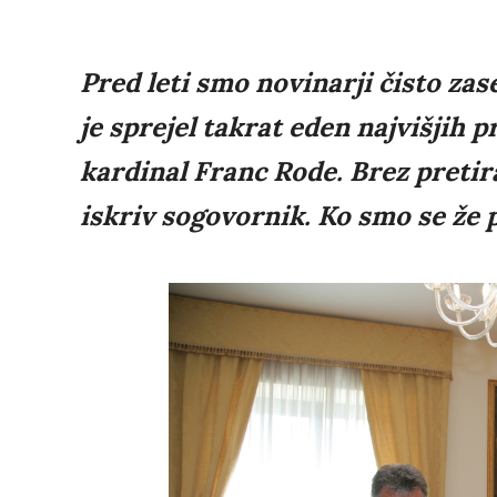
Pred leti smo novinarji čisto zase
je sprejel takrat eden najvišjih 
kardinal Franc Rode. Brez pretira
iskriv sogovornik. Ko smo se že p