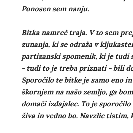
Ponosen sem nanju.
Bitka namreč traja. V to sem prep
zunanja, ki se odraža v kljukaste
partizanski spomenik, ki je tudi 
- tudi to je treba priznati - bili d
Sporočilo te bitke je samo eno in
škornjem na našo zemljo, ga bomo 
domači izdajalec. To je sporočilo 
živa in vedno bo. Navzlic tistim, k