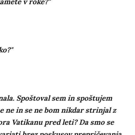
zamete v roke?"
ko?"
nala. Spoštoval sem in spoštujem
e ne in se ne bom nikdar strinjal z
vora Vatikanu pred leti? Da smo se
arjati brez poskusov prepričevanja,