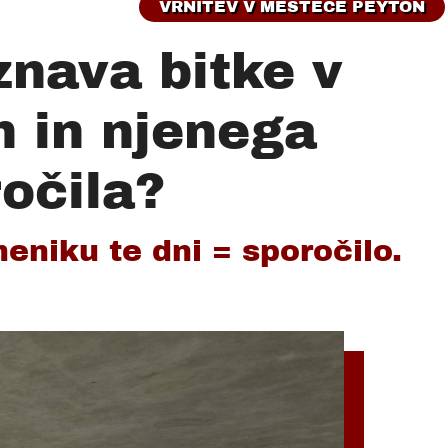
VRNITEV V MESTECE PEYTON
znava bitke v
 in njenega
očila?
eniku te dni = sporočilo.