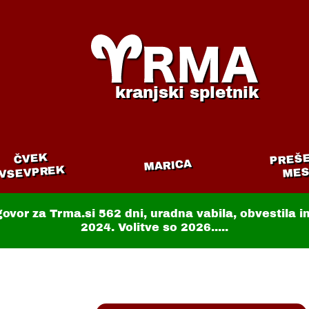
kranjski spletnik
PREŠ
ČVEK
MARICA
VSEVPREK
MES
govor za Trma.si
562 dni
, uradna vabila, obvestila 
2024. Volitve so 2026.....