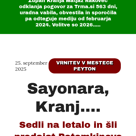
Župan Kranja Matjaž Rakovec
odklanja pogovor za Trma.si
563 dni
,
uradna vabila, obvestila in sporočila
pa odteguje mediju od februarja
2024. Volitve so 2026.....
25. september
VRNITEV V MESTECE
2025
PEYTON
Sayonara,
Kranj....
Sedli na letalo in šli