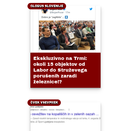
GLOBUS SLOVENIJE
Ekskluzivno na Trmi:
okoli 15 objektov od
Labor do Struževega
porušenih zaradi
železnice!?
ČVEK VSEVPREK