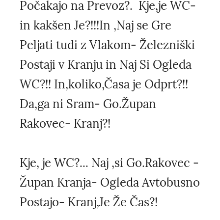
Počakajo na Prevoz?. Kje,je WC-
in kakšen Je?!!!In ,Naj se Gre
Peljati tudi z Vlakom- Železniški
Postaji v Kranju in Naj Si Ogleda
WC?!! In,koliko,Časa je Odprt?!!
Da,ga ni Sram- Go.Župan
Rakovec- Kranj?!
Kje, je WC?... Naj ,si Go.Rakovec -
Župan Kranja- Ogleda Avtobusno
Postajo- Kranj,Je Že Čas?!