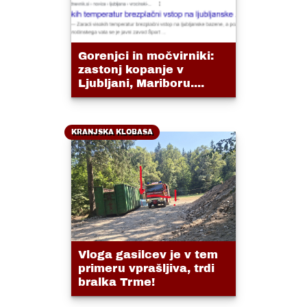
Gorenjci in močvirniki:
zastonj kopanje v
Ljubljani, Mariboru....
KRANJSKA KLOBASA
Vloga gasilcev je v tem
primeru vprašljiva, trdi
bralka Trme!