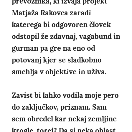
prevoznika, ki izvaja projekt
Matjaža Rakovca zaradi
katerega bi odgovoren človek
odstopil že zdavnaj, vagabund in
gurman pa gre na eno od
potovanj kjer se sladkobno
smehlja v objektive in uživa.
Zavist bi lahko vodila moje pero
do zaključkov, priznam. Sam
sem obredel kar nekaj zemljine
krogle, torej? Da si neka oblast