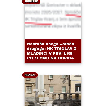
PREHITEK
Nesreča enega =sreča
drugega: NK TRIGLAV Z
MLADINCI V PRVI LIGI
PO ZLOMU NK GORICA
KRANJ+