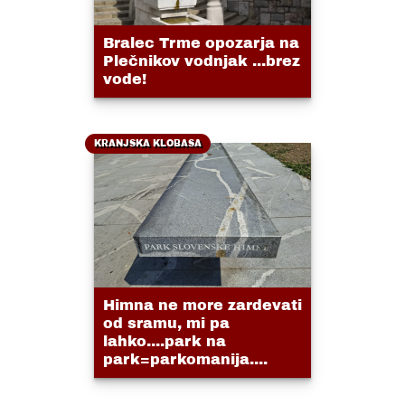
Bralec Trme opozarja na
Plečnikov vodnjak ...brez
vode!
KRANJSKA KLOBASA
Himna ne more zardevati
od sramu, mi pa
lahko....park na
park=parkomanija....