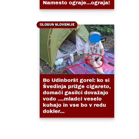
Namesto ograje...ograja!
GLOBUS SLOVENIJE
Bo Udinboršt gorel: ko si
Švedinja prižge cigareto,
domači gasilci dovažajo
vodo ....mladci veselo
kuhajo in vse bo v redu
dokler...