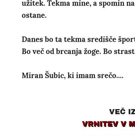
užitek. Tekma mine, a spomin na t
ostane.
Danes bo ta tekma središče šport
Bo več od brcanja žoge. Bo strast
Miran Šubic, ki imam srečo....
VEČ I
VRNITEV V 