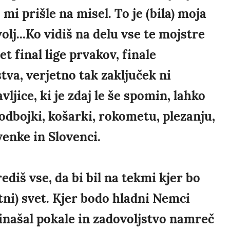
 mi prišle na misel. To je (bila) moja
olj...Ko vidiš na delu vse te mojstre
t final lige prvakov, finale
va, verjetno tak zaključek ni
vljice, ki je zdaj le še spomin, lahko
odbojki, košarki, rokometu, plezanju,
ovenke in Slovenci.
diš vse, da bi bil na tekmi kjer bo
tni) svet. Kjer bodo hladni Nemci
prinašal pokale in zadovoljstvo namreč