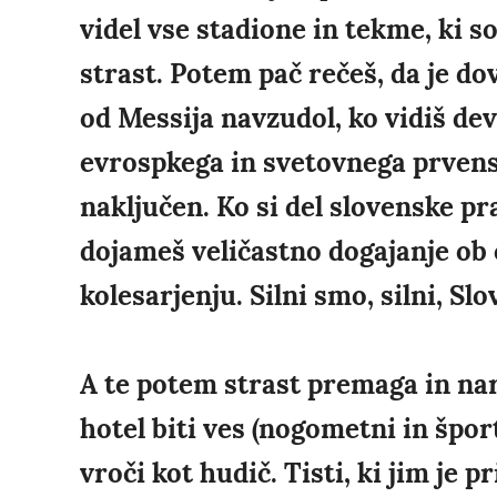
videl vse stadione in tekme, ki so
strast. Potem pač rečeš, da je dov
od Messija navzudol, ko vidiš deve
evrospkega in svetovnega prvenst
naključen. Ko si del slovenske pra
dojameš veličastno dogajanje ob 
kolesarjenju. Silni smo, silni, Sl
A te potem strast premaga in nare
hotel biti ves (nogometni in špor
vroči kot hudič. Tisti, ki jim je 