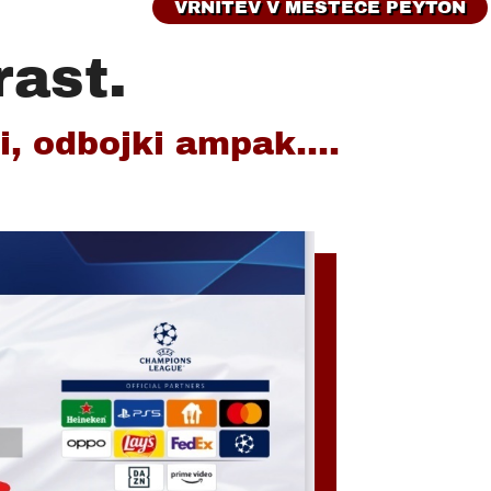
VRNITEV V MESTECE PEYTON
rast.
, odbojki ampak....