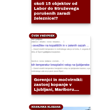
okoli 15 objektov od
Labor do Struževega
porušenih zaradi
železnice!?
ČVEK VSEVPREK
Gorenjci in močvirniki:
zastonj kopanje v
Ljubljani, Mariboru....
KRANJSKA KLOBASA