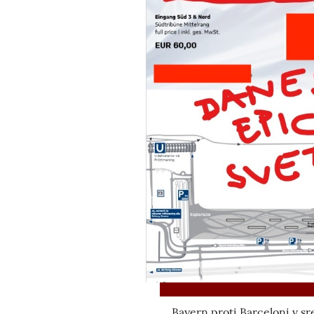
Bayern proti Barceloni v sr