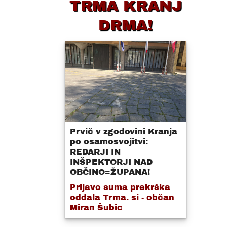
TRMA KRANJ
DRMA!
Prvič v zgodovini Kranja
po osamosvojitvi:
REDARJI IN
INŠPEKTORJI NAD
OBČINO=ŽUPANA!
Prijavo suma prekrška
oddala Trma. si - občan
Miran Šubic