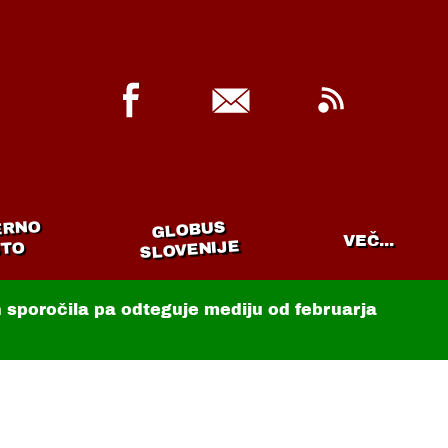
ERNO
GLOBUS
VEČ...
SLOVENIJE
TO
in sporočila pa odteguje mediju od februarja