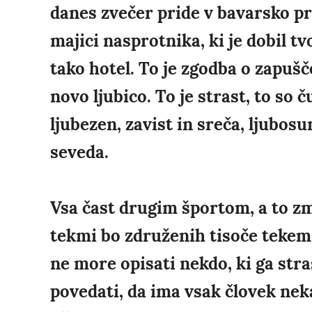
danes zvečer pride v bavarsko pr
majici nasprotnika, ki je dobil tv
tako hotel. To je zgodba o zapušč
novo ljubico. To je strast, to so 
ljubezen, zavist in sreča, ljubo
seveda.
Vsa čast drugim športom, a to z
tekmi bo združenih tisoče tekem 
ne more opisati nekdo, ki ga str
povedati, da ima vsak človek nek