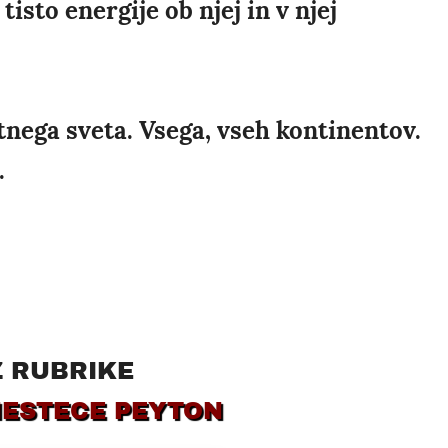
isto energije ob njej in v njej
nega sveta. Vsega, vseh kontinentov.
.
Z RUBRIKE
MESTECE PEYTON