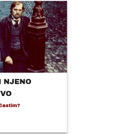
N NJENO
TVO
 častim?