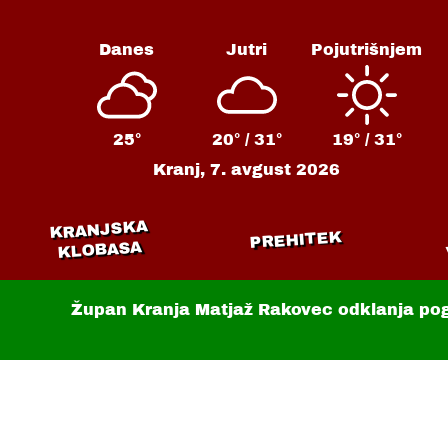
Danes
Jutri
Pojutrišnjem
25°
20° /
31°
19° /
31°
Kranj,
7. avgust 2026
KRANJSKA
PREHITEK
KLOBASA
Župan Kranja Matjaž Rakovec odklanja po