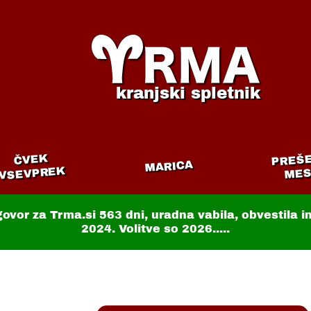
kranjski spletnik
PREŠ
ČVEK
MARICA
VSEVPREK
MES
govor za Trma.si
563 dni
, uradna vabila, obvestila 
2024. Volitve so 2026.....