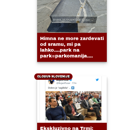
Himna ne more zardevati
od sramu, mi pa
lahko....park na
park=parkomanija....
GLOBUS SLOVENIJE
Ekskluzivno na Trmi: