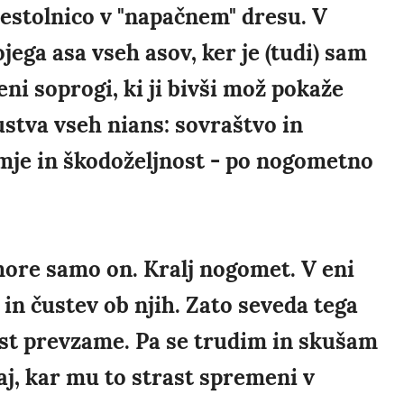
estolnico v "napačnem" dresu. V
ojega asa vseh asov, ker je (tudi) sam
eni soprogi, ki ji bivši mož pokaže
čustva vseh nians: sovraštvo in
sumje in škodoželjnost - po nogometno
more samo on. Kralj nogomet. V eni
in čustev ob njih. Zato seveda tega
ast prevzame. Pa se trudim in skušam
aj, kar mu to strast spremeni v