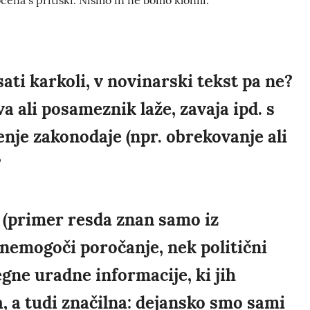
na s pritiski. Nismo in ne bomo klonili.
ati karkoli, v novinarski tekst pa ne?
a ali posameznik laže, zavaja ipd. s
nje zakonodaje (npr. obrekovanje ali
?
 (primer resda znan samo iz
nemogoči poročanje, nek politični
ne uradne informacije, ki jih
, a tudi značilna: dejansko smo sami