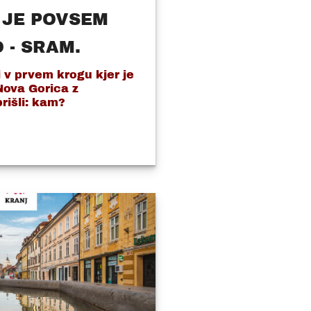
 JE POVSEM
 - SRAM.
v prvem krogu kjer je
Nova Gorica z
prišli: kam?