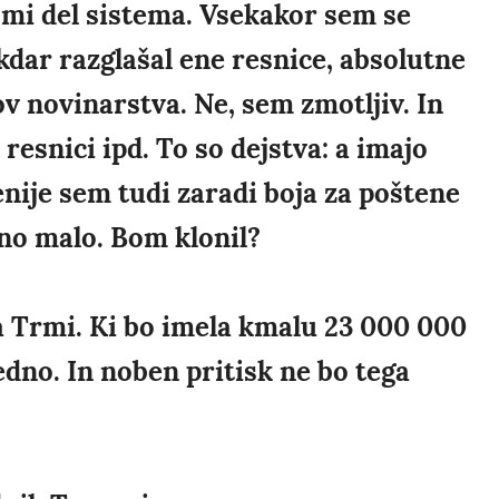
 mi del sistema. Vsekakor sem se
ikdar razglašal ene resnice, absolutne
ov novinarstva. Ne, sem zmotljiv. In
resnici ipd. To so dejstva: a imajo
enije sem tudi zaradi boja za poštene
ilno malo. Bom klonil?
a Trmi. Ki bo imela kmalu 23 000 000
vedno. In noben pritisk ne bo tega