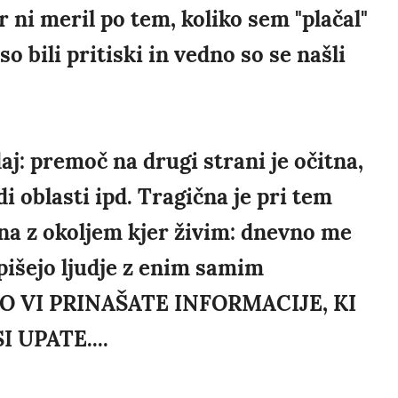
 ni meril po tem, koliko sem "plačal"
o bili pritiski in vedno so se našli
daj: premoč na drugi strani je očitna,
i oblasti ipd. Tragična je pri tem
ena z okoljem kjer živim: dnevno me
n pišejo ljudje z enim samim
O VI PRINAŠATE INFORMACIJE, KI
 UPATE....