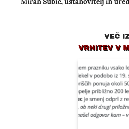
Miran Šubic, ustanovitelj in uredn
VEČ I
VRNITEV V 