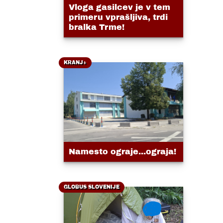
Vloga gasilcev je v tem
primeru vprašljiva, trdi
bralka Trme!
KRANJ+
Namesto ograje...ograja!
GLOBUS SLOVENIJE