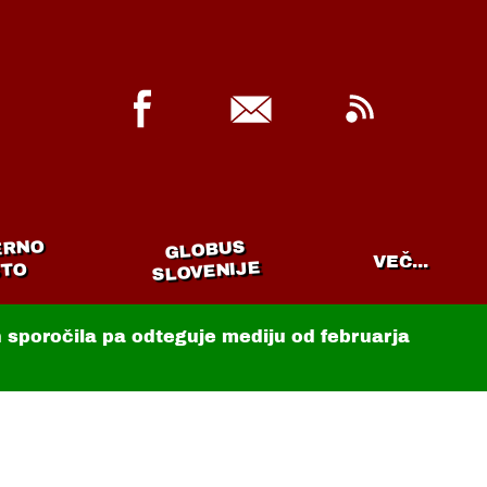
ERNO
GLOBUS
VEČ...
SLOVENIJE
TO
in sporočila pa odteguje mediju od februarja