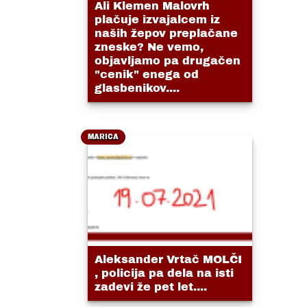
Ali Klemen Malovrh
plačuje izvajalcem iz
naših žepov preplačane
zneske? Ne vemo,
objavljamo pa drugačen
"cenik" enega od
glasbenikov....
MARICA
Aleksander Vrtač MOLČI
, policija pa dela na isti
zadevi že pet let....