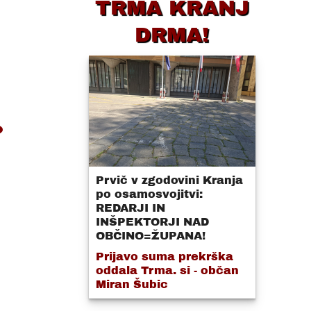
TRMA KRANJ
DRMA!
?
Prvič v zgodovini Kranja
po osamosvojitvi:
REDARJI IN
INŠPEKTORJI NAD
OBČINO=ŽUPANA!
Prijavo suma prekrška
oddala Trma. si - občan
Miran Šubic