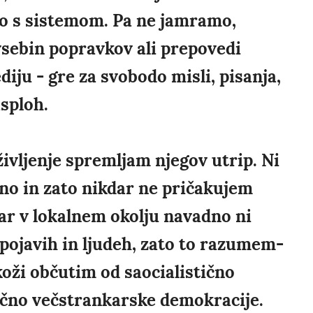
imo s sistemom. Pa ne jamramo,
vsebin popravkov ali prepovedi
ju - gre za svobodo misli, pisanja,
asploh.
življenje spremljam njegov utrip. Ni
tno in zato nikdar ne pričakujem
nar v lokalnem okolju navadno ni
pojavih in ljudeh, zato to razumem-
koži občutim od saocialistično
stično večstrankarske demokracije.