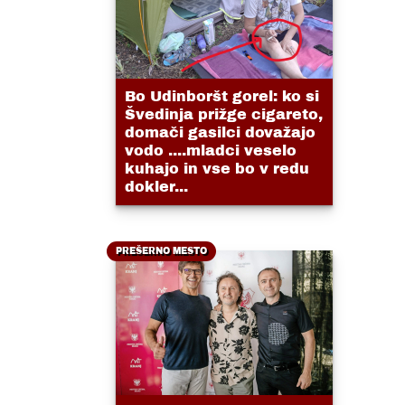
Bo Udinboršt gorel: ko si
Švedinja prižge cigareto,
domači gasilci dovažajo
vodo ....mladci veselo
kuhajo in vse bo v redu
dokler...
PREŠERNO MESTO