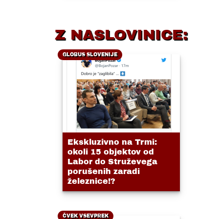
Z NASLOVINICE:
GLOBUS SLOVENIJE
Ekskluzivno na Trmi:
okoli 15 objektov od
Labor do Struževega
porušenih zaradi
železnice!?
ČVEK VSEVPREK