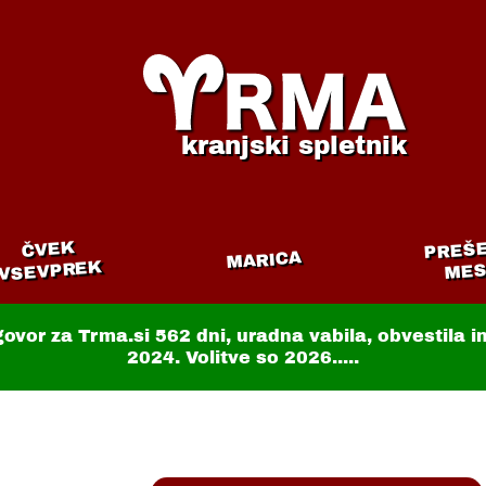
kranjski spletnik
PREŠ
ČVEK
MARICA
VSEVPREK
MES
govor za Trma.si
562 dni
, uradna vabila, obvestila 
2024. Volitve so 2026.....