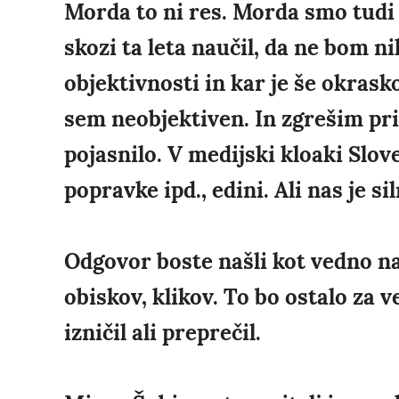
Morda to ni res. Morda smo tudi
skozi ta leta naučil, da ne bom n
objektivnosti in kar je še okrask
sem neobjektiven. In zgrešim pri 
pojasnilo. V medijski kloaki Slov
popravke ipd., edini. Ali nas je s
Odgovor boste našli kot vedno n
obiskov, klikov. To bo ostalo za 
izničil ali preprečil.