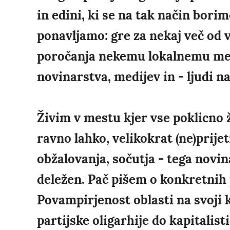
in edini, ki se na tak način bor
ponavljamo: gre za nekaj več od 
poročanja nekemu lokalnemu medi
novinarstva, medijev in - ljudi n
Živim v mestu kjer vse poklicno 
ravno lahko, velikokrat (ne)prije
obžalovanja, sočutja - tega novi
deležen. Pač pišem o konkretnih 
Povampirjenost oblasti na svoji 
partijske oligarhije do kapitali