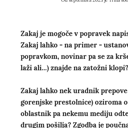
Od septembra 2023 je Trma sooče
Zakaj je mogoče v popravek napis
Zakaj lahko - na primer - ustanov
popravkom, novinar pa se za krše
laži ali...) znajde na zatožni klopi
Zakaj lahko nek uradnik prepove
gorenjske prestolnice) oziroma o
oblastnik pa nekemu mediju odteg
drugim pošilja? Zgodba je poučna