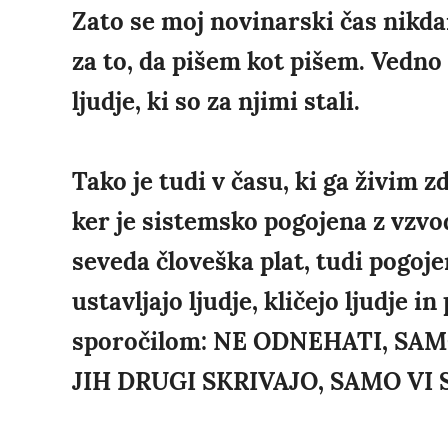
Zato se moj novinarski čas nikdar
za to, da pišem kot pišem. Vedno s
ljudje, ki so za njimi stali.
Tako je tudi v času, ki ga živim z
ker je sistemsko pogojena z vzvod
seveda človeška plat, tudi pogoj
ustavljajo ljudje, kličejo ljudje i
sporočilom: NE ODNEHATI, SAM
JIH DRUGI SKRIVAJO, SAMO VI SI