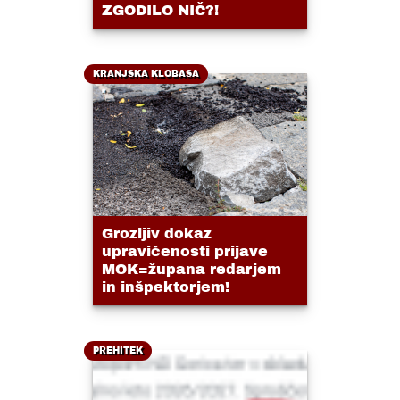
ZGODILO NIČ?!
KRANJSKA KLOBASA
Grozljiv dokaz
upravičenosti prijave
MOK=župana redarjem
in inšpektorjem!
PREHITEK