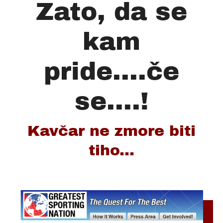
Zato, da se
kam
pride....če
se....!
Kavčar ne zmore biti
tiho...