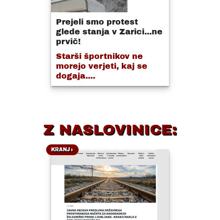
Prejeli smo protest
glede stanja v Zarici...ne
prvič!
Starši športnikov ne
morejo verjeti, kaj se
dogaja....
Z NASLOVINICE:
KRANJ+