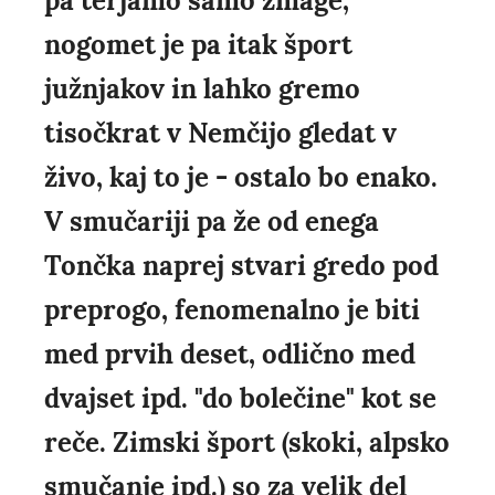
pa terjamo samo zmage,
nogomet je pa itak šport
južnjakov in lahko gremo
tisočkrat v Nemčijo gledat v
živo, kaj to je - ostalo bo enako.
V smučariji pa že od enega
Tončka naprej stvari gredo pod
preprogo, fenomenalno je biti
med prvih deset, odlično med
dvajset ipd. "do bolečine" kot se
reče. Zimski šport (skoki, alpsko
smučanje ipd.) so za velik del