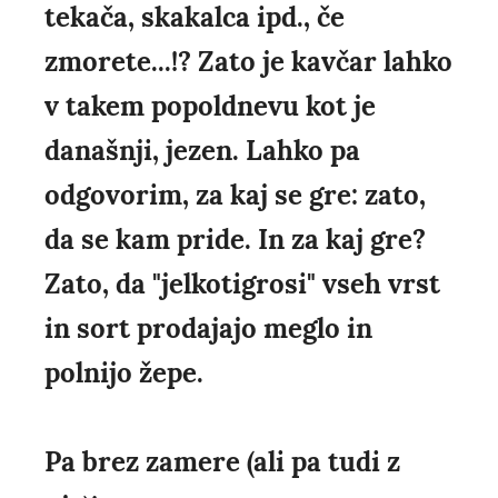
tekača, skakalca ipd., če
zmorete...!? Zato je kavčar lahko
v takem popoldnevu kot je
današnji, jezen. Lahko pa
odgovorim, za kaj se gre: zato,
da se kam pride. In za kaj gre?
Zato, da "jelkotigrosi" vseh vrst
in sort prodajajo meglo in
polnijo žepe.
Pa brez zamere (ali pa tudi z