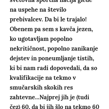
na uspehe na število
prebivalcev. Da bi le trajalo!
Obenem pa sem s kavča jezen,
ko ugotavljam popolno
nekritičnost, popolno zanikanje
dejstev in poneumljanje tistih,
ki bi nam radi dopovedali, da so
kvalifikacije na tekmo v
smučarskih skokih res
zahtevne...Najprej jih je (tudi
čez) 60, da bi jih šlo na tekmo 60