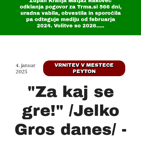
Župan Kranja Matjaž Rakovec
odklanja pogovor za Trma.si
566 dni
,
uradna vabila, obvestila in sporočila
pa odteguje mediju od februarja
2024. Volitve so 2026.....
4. januar
VRNITEV V MESTECE
2025
PEYTON
"Za kaj se
gre!" /Jelko
Gros danes/ -