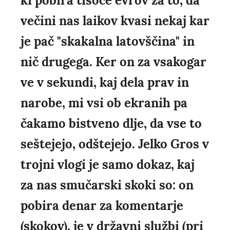
ki pobira tisoče evrov za to, da
večini nas laikov kvasi nekaj kar
je pač "skakalna latovščina" in
nič drugega. Ker on za vsakogar
ve v sekundi, kaj dela prav in
narobe, mi vsi ob ekranih pa
čakamo bistveno dlje, da vse to
seštejejo, odštejejo. Jelko Gros v
trojni vlogi je samo dokaz, kaj
za nas smučarski skoki so: on
pobira denar za komentarje
(skokov), je v državni službi (pri