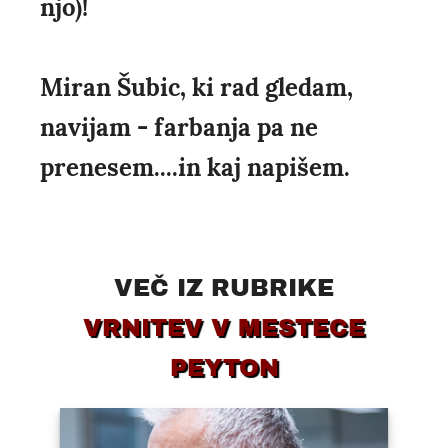
njo)!
Miran Šubic, ki rad gledam,
navijam - farbanja pa ne
prenesem....in kaj napišem.
VEČ IZ RUBRIKE
VRNITEV V MESTECE
PEYTON