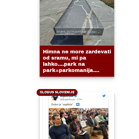
Himna ne more zardevati
od sramu, mi pa
lahko....park na
park=parkomanija....
GLOBUS SLOVENIJE