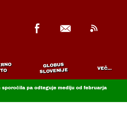
ERNO
GLOBUS
VEČ...
SLOVENIJE
TO
in sporočila pa odteguje mediju od februarja