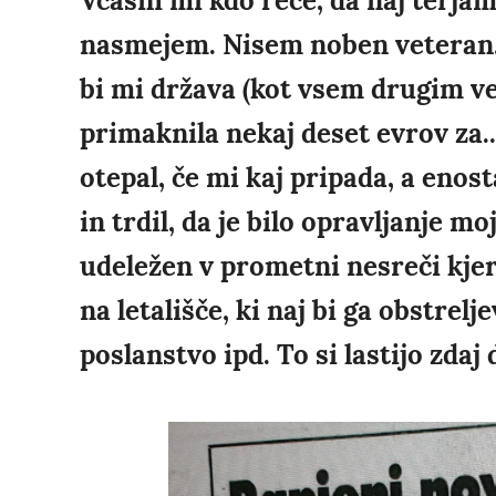
Včasih mi kdo reče, da naj terjam
nasmejem. Nisem noben veteran, š
bi mi država (kot vsem drugim ve
primaknila nekaj deset evrov za..
otepal, če mi kaj pripada, a enos
in trdil, da je bilo opravljanje m
udeležen v prometni nesreči kjer
na letališče, ki naj bi ga obstrelj
poslanstvo ipd. To si lastijo zdaj 