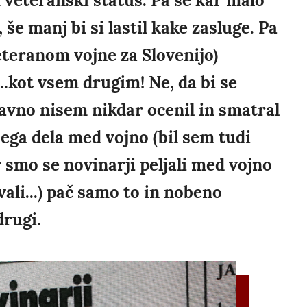
 veteranski status. Pa se kar malo
e manj bi si lastil kake zasluge. Pa
teranom vojne za Slovenijo)
..kot vsem drugim! Ne, da bi se
tavno nisem nikdar ocenil in smatral
ojega dela med vojno (bil sem tudi
 smo se novinarji peljali med vojno
evali...) pač samo to in nobeno
drugi.