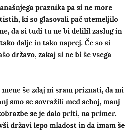
današnjega praznika pa si ne more
tistih, ki so glasovali pač utemeljilo
, da si tudi tu ne bi delilil zaslug in
tako dalje in tako naprej. Če so si
ašo državo, zakaj si ne bi še vsega
In mene še zdaj ni sram priznati, da mi
 manj smo se sovražili med seboj, manj
zobrazbe se je dalo priti, na primer.
vši državi lepo mladost in da imam še