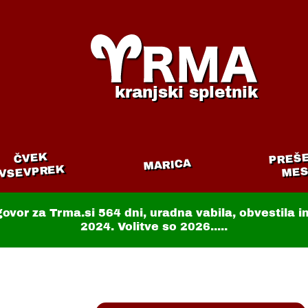
kranjski spletnik
PREŠ
ČVEK
MARICA
VSEVPREK
MES
govor za Trma.si
564 dni
, uradna vabila, obvestila 
2024. Volitve so 2026.....