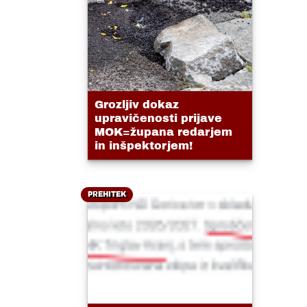
Grozljiv dokaz
upravičenosti prijave
MOK=župana redarjem
in inšpektorjem!
PREHITEK