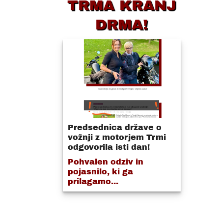
TRMA KRANJ
DRMA!
s
Predsednica države o
vožnji z motorjem Trmi
odgovorila isti dan!
Pohvalen odziv in
pojasnilo, ki ga
prilagamo...