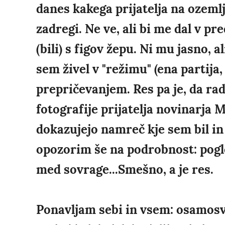
danes kakega prijatelja na ozemlj
zadregi. Ne ve, ali bi me dal v pr
(bili) s figov žepu. Ni mu jasno, 
sem živel v "režimu" (ena partija, 
prepričevanjem. Res pa je, da ra
fotografije prijatelja novinarja 
dokazujejo namreč kje sem bil in 
opozorim še na podrobnost: pogle
med sovrage...Smešno, a je res.
Ponavljam sebi in vsem: osamosvo