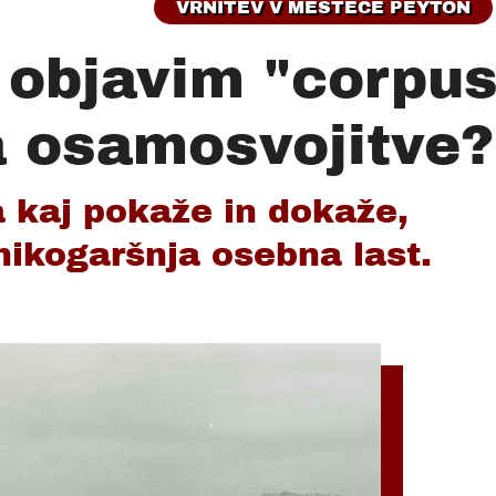
VRNITEV V MESTECE PEYTON
 objavim "corpu
sa osamosvojitve?
a kaj pokaže in dokaže,
nikogaršnja osebna last.