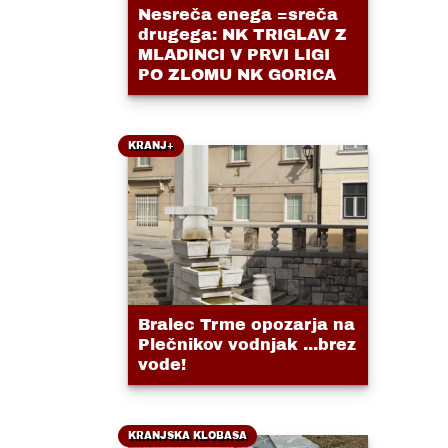
Nesreča enega =sreča
drugega: NK TRIGLAV Z
MLADINCI V PRVI LIGI
PO ZLOMU NK GORICA
KRANJ+
Bralec Trme opozarja na
Plečnikov vodnjak ...brez
vode!
KRANJSKA KLOBASA