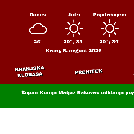
Danes
Jutri
Pojutrišnjem
26°
20° /
33°
20° /
34°
Kranj,
8. avgust 2026
KRANJSKA
PREHITEK
KLOBASA
Župan Kranja Matjaž Rakovec odklanja po