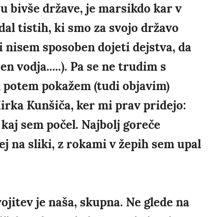
u bivše države, je marsikdo kar v
edal tistih, ki smo za svojo državo
ali nisem sposoben dojeti dejstva, da
en vodja.....). Pa se ne trudim s
d potem pokažem (tudi objavim)
Mirka Kunšiča, ker mi prav pridejo:
kaj sem počel. Najbolj goreče
j na sliki, z rokami v žepih sem upal
jitev je naša, skupna. Ne glede na