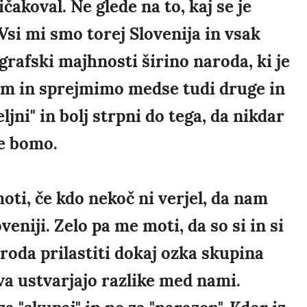
ričakoval. Ne glede na to, kaj se je
 Vsi mi smo torej Slovenija in vsak
rafski majhnosti širino naroda, ki je
am in sprejmimo medse tudi druge in
ni" in bolj strpni do tega, da nikdar
ne bomo.
oti, če kdo nekoč ni verjel, da nam
oveniji. Zelo pa me moti, da so si in si
oda prilastiti dokaj ozka skupina
va ustvarjajo razlike med nami.