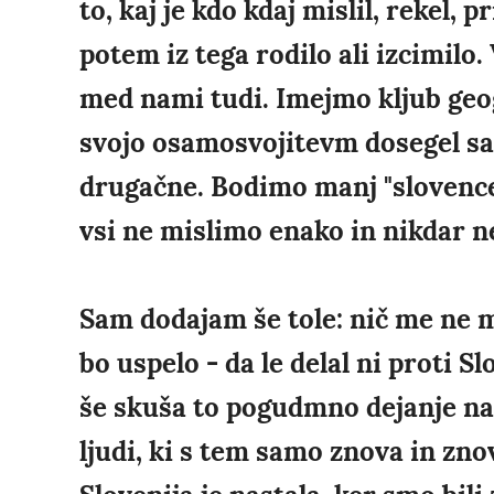
to, kaj je kdo kdaj mislil, rekel, p
potem iz tega rodilo ali izcimilo.
med nami tudi. Imejmo kljub geog
svojo osamosvojitevm dosegel s
drugačne. Bodimo manj "slovencelj
vsi ne mislimo enako in nikdar 
Sam dodajam še tole: nič me ne m
bo uspelo - da le delal ni proti Sl
še skuša to pogudmno dejanje nar
ljudi, ki s tem samo znova in zno