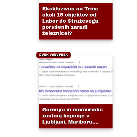
Ekskluzivno na Trmi:
okoli 15 objektov od
Labor do Struževega
porušenih zaradi
železnice!?
ČVEK VSEVPREK
Gorenjci in močvirniki:
zastonj kopanje v
Ljubljani, Mariboru....