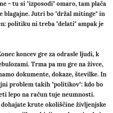
me - tu si "izposodi" omaro, tam plača
 blagajne. Jutri bo "držal mitinge" in
sen: politiku ni treba "delati" ampak je
onec koncev gre za odrasle ljudi, k
nebulozami. Trma pa mu gre na živce,
mamo dokumente, dokaze, številke. In
jni problem takih "politikov": kdo bo
eti lepo na račun tuje neumnosti.
 dohajate krute okoliščine življenjske