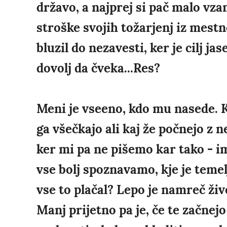
državo, a najprej si pač malo vza
stroške svojih tožarjenj iz mestne
bluzil do nezavesti, ker je cilj ja
dovolj da čveka...Res?
Meni je vseeno, kdo mu nasede. K
ga všečkajo ali kaj že počnejo z 
ker mi pa ne pišemo kar tako - i
vse bolj spoznavamo, kje je temel
vse to plačal? Lepo je namreč živ
Manj prijetno pa je, če te začnejo