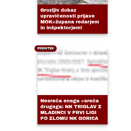
Grozljiv dokaz
upravičenosti prijave
MOK=župana redarjem
in inšpektorjem!
PREHITEK
Nesreča enega =sreča
drugega: NK TRIGLAV Z
MLADINCI V PRVI LIGI
PO ZLOMU NK GORICA