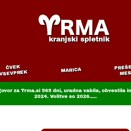
kranjski spletnik
PREŠ
ČVEK
MARICA
VSEVPREK
MES
govor za Trma.si
565 dni
, uradna vabila, obvestila 
2024. Volitve so 2026.....