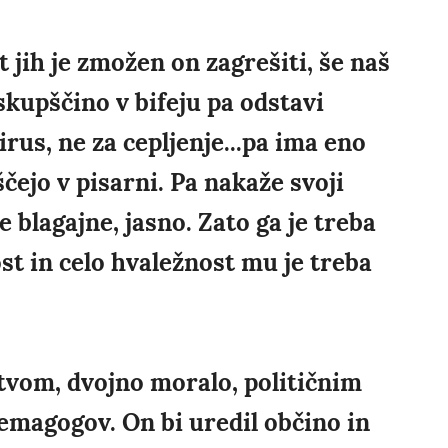
t jih je zmožen on zagrešiti, še naš
 skupščino v bifeju pa odstavi
irus, ne za cepljenje...pa ima eno
čejo v pisarni. Pa nakaže svoji
e blagajne, jasno. Zato ga je treba
st in celo hvaležnost mu je treba
vom, dvojno moralo, političnim
emagogov. On bi uredil občino in