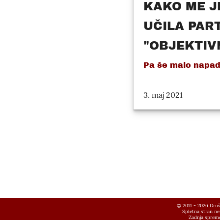
KAKO ME J
UČILA PART
"OBJEKTIVN
Pa še malo napada
3. maj 2021
© 2011 - 2026 Društv
Spletna stran ne
Zadnja spreme