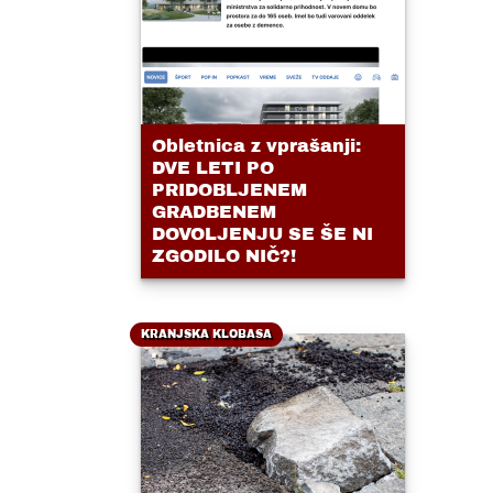
Obletnica z vprašanji:
DVE LETI PO
PRIDOBLJENEM
GRADBENEM
DOVOLJENJU SE ŠE NI
ZGODILO NIČ?!
KRANJSKA KLOBASA