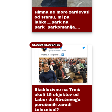
Himna ne more zardevati
od sramu, mi pa
lahko....park na
park=parkomanija....
GLOBUS SLOVENIJE
Ekskluzivno na Trmi:
okoli 15 objektov od
Labor do Struževega
porušenih zaradi
železnice!?