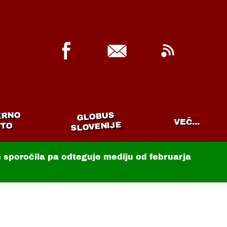
ERNO
GLOBUS
VEČ...
SLOVENIJE
TO
in sporočila pa odteguje mediju od februarja