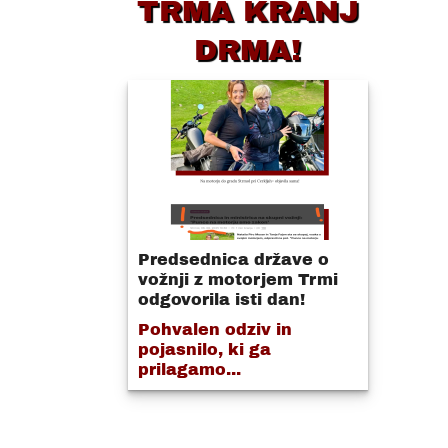
TRMA KRANJ
DRMA!
Predsednica države o
vožnji z motorjem Trmi
odgovorila isti dan!
Pohvalen odziv in
pojasnilo, ki ga
prilagamo...