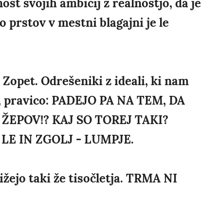
ost svojih ambicij z realnostjo, da je
do prstov v mestni blagajni je le
 Zopet. Odrešeniki z ideali, ki nam
o, pravico: PADEJO PA NA TEM, DA
ŽEPOV!? KAJ SO TOREJ TAKI?
 LE IN ZGOLJ - LUMPJE.
ižejo taki že tisočletja. TRMA NI