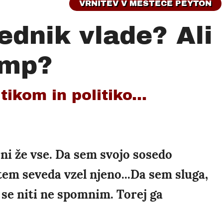
VRNITEV V MESTECE PEYTON
dnik vlade? Ali
ump?
tikom in politiko...
eni že vse. Da sem svojo sosedo
tem seveda vzel njeno...Da sem sluga,
- se niti ne spomnim. Torej ga