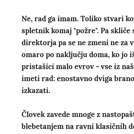
Ne, rad ga imam. Toliko stvari ko
spletnik komaj "požre". Pa skliče
direktorja pa se ne zmeni ne za v
omaro po naključju doma, ko jo iš
pristašici malo evrov - vse iz naš
imeti rad: enostavno dviga brano
izkazati.
Človek zavede mnoge z nastopašt
blebetanjem na ravni klasičnih d