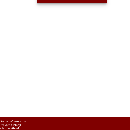
vite na
naš e-naslov
uživate v branju!
011):
undefined