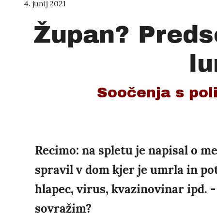
4. junij 2021
Župan? Predse
l
Soočenja s poli
Recimo: na spletu je napisal o m
spravil v dom kjer je umrla in po
hlapec, virus, kvazinovinar ipd. 
sovražim?