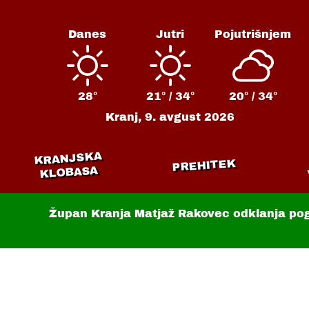
Danes
Jutri
Pojutrišnjem
28°
21° /
34°
20° /
34°
Kranj,
9. avgust 2026
KRANJSKA
PREHITEK
KLOBASA
Župan Kranja Matjaž Rakovec odklanja po