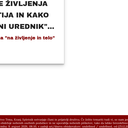
E ŽIVLJENJA
IJA IN KAKO
I UREDNIK"...
 "na življenje in telo"
o Trma, Kranj. Spletnik ustvarjajo člani in prijatelji društva. Če želite trmariti tudi vi, se nam ja
 obdeluje nobenih osebnih podatkov in ne uporablja nobenih piškotov, tako da lahko brezskrbno 
mba: 9. avgust 2026, 08:10,
v zadnji uri/dnevu obiskovalcev:
undefined
/
undefined
, od (25.12.2