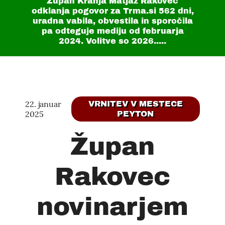
Župan Kranja Matjaž Rakovec
odklanja pogovor za Trma.si
562 dni
,
uradna vabila, obvestila in sporočila
pa odteguje mediju od februarja
2024. Volitve so 2026.....
22. januar
VRNITEV V MESTECE
2025
PEYTON
Župan
Rakovec
novinarjem