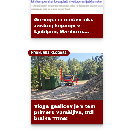
Gorenjci in močvirniki:
zastonj kopanje v
Ljubljani, Mariboru....
KRANJSKA KLOBASA
Vloga gasilcev je v tem
primeru vprašljiva, trdi
bralka Trme!