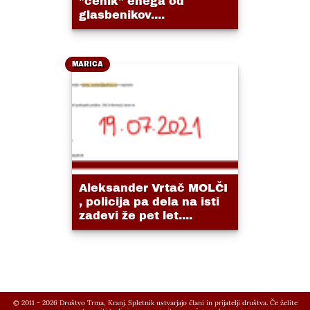
"cenik" enega od
glasbenikov....
MARICA
Aleksander Vrtač MOLČI
, policija pa dela na isti
zadevi že pet let....
© 2011 - 2026 Društvo Trma, Kranj. Spletnik ustvarjajo člani in prijatelji društva. Če želite