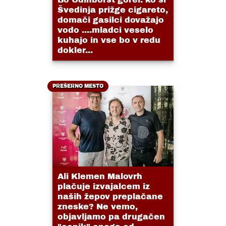
Švedinja prižge cigareto,
domači gasilci dovažajo
vodo ....mladci veselo
kuhajo in vse bo v redu
dokler...
PREŠERNO MESTO
Ali Klemen Malovrh
plačuje izvajalcem iz
naših žepov preplačane
zneske? Ne vemo,
objavljamo pa drugačen