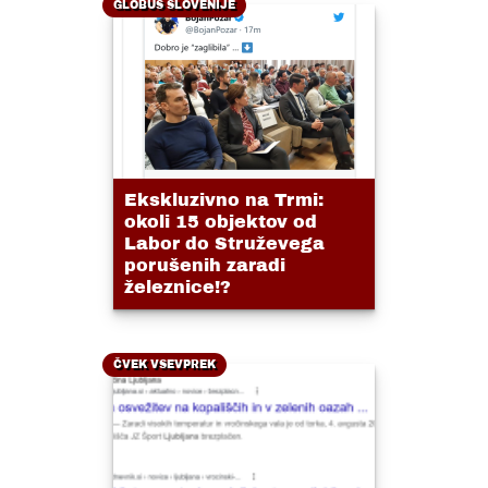
GLOBUS SLOVENIJE
Ekskluzivno na Trmi:
okoli 15 objektov od
Labor do Struževega
porušenih zaradi
železnice!?
ČVEK VSEVPREK