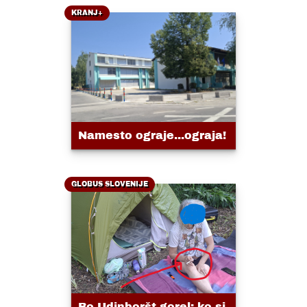
KRANJ+
Namesto ograje...ograja!
GLOBUS SLOVENIJE
Bo Udinboršt gorel: ko si