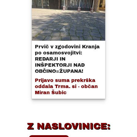
Prvič v zgodovini Kranja
po osamosvojitvi:
REDARJI IN
INŠPEKTORJI NAD
OBČINO=ŽUPANA!
Prijavo suma prekrška
oddala Trma. si - občan
Miran Šubic
Z NASLOVINICE: