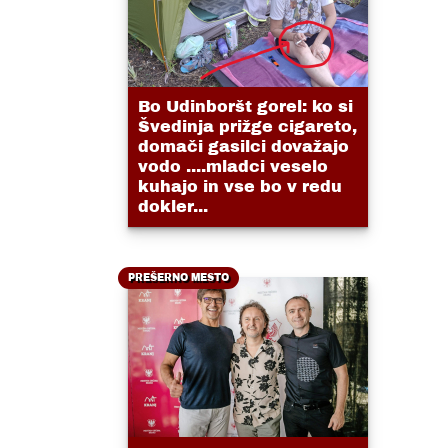
Bo Udinboršt gorel: ko si
Švedinja prižge cigareto,
domači gasilci dovažajo
vodo ....mladci veselo
kuhajo in vse bo v redu
dokler...
PREŠERNO MESTO