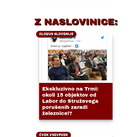
Z NASLOVINICE:
GLOBUS SLOVENIJE
Ekskluzivno na Trmi:
okoli 15 objektov od
Labor do Struževega
porušenih zaradi
železnice!?
ČVEK VSEVPREK