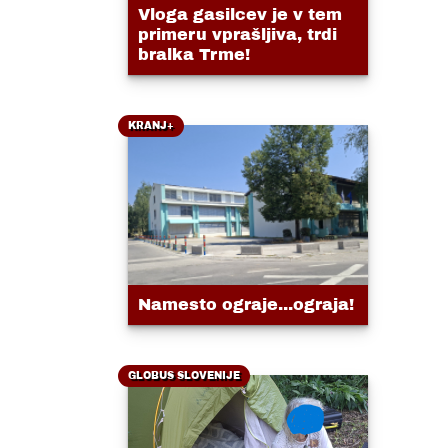
Vloga gasilcev je v tem
primeru vprašljiva, trdi
bralka Trme!
KRANJ+
Namesto ograje...ograja!
GLOBUS SLOVENIJE