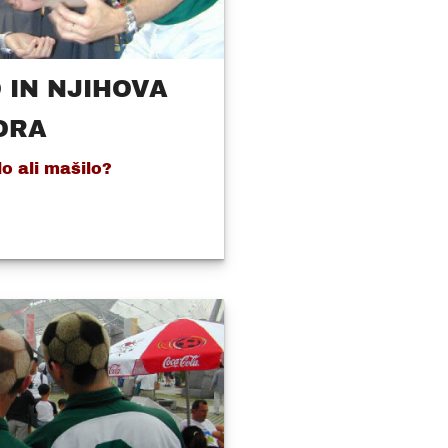
 IN NJIHOVA
ORA
o ali mašilo?