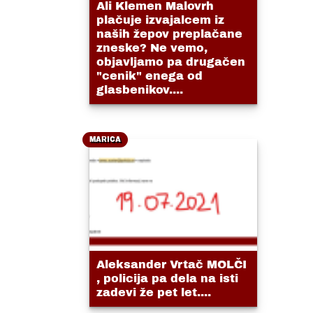
Ali Klemen Malovrh
plačuje izvajalcem iz
naših žepov preplačane
zneske? Ne vemo,
objavljamo pa drugačen
"cenik" enega od
glasbenikov....
MARICA
Aleksander Vrtač MOLČI
, policija pa dela na isti
zadevi že pet let....