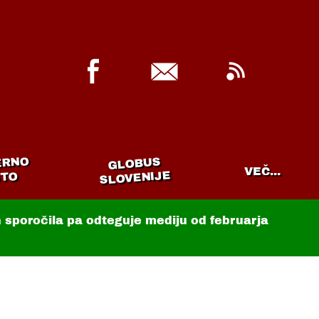
ERNO
GLOBUS
VEČ...
SLOVENIJE
TO
in sporočila pa odteguje mediju od februarja