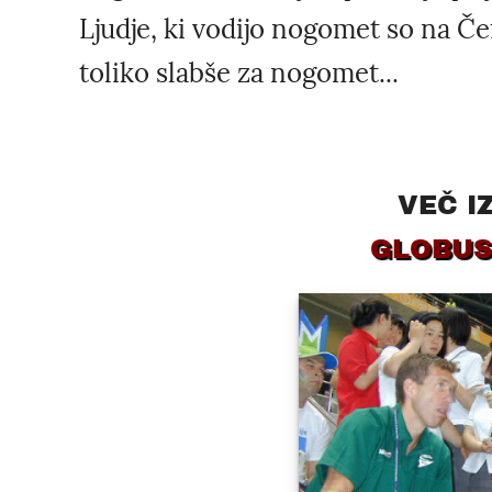
Ljudje, ki vodijo nogomet so na Čef
toliko slabše za nogomet...
VEČ I
GLOBUS