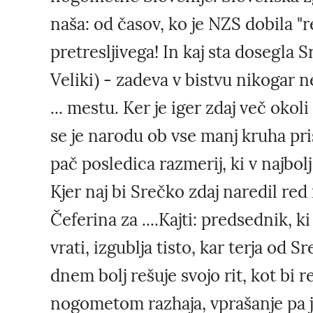
naša: od časov, ko je NZS dobila "r
pretresljivega! In kaj sta dosegla
Veliki) - zadeva v bistvu nikogar
... mestu. Ker je iger zdaj več okol
se je narodu ob vse manj kruha pris
pač posledica razmerij, ki v najbolj
Kjer naj bi Srečko zdaj naredil red
Čeferina za ....Kajti: predsednik, 
vrati, izgublja tisto, kar terja od 
dnem bolj rešuje svojo rit, kot bi r
nogometom razhaja, vprašanje pa je