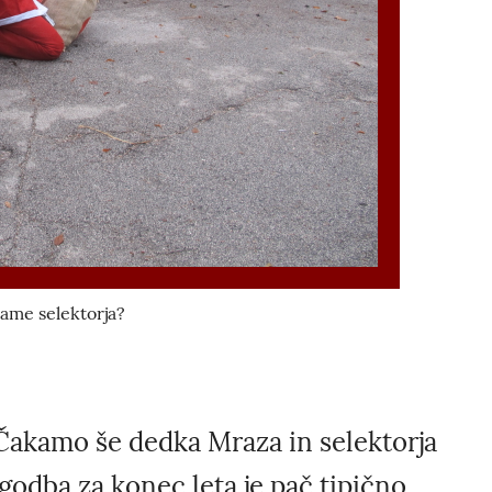
ame selektorja?
 Čakamo še dedka Mraza in selektorja
odba za konec leta je pač tipično