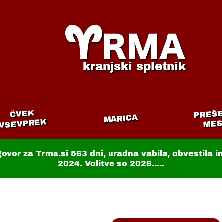
kranjski spletnik
PREŠ
ČVEK
MARICA
VSEVPREK
MES
govor za Trma.si
563 dni
, uradna vabila, obvestila 
2024. Volitve so 2026.....