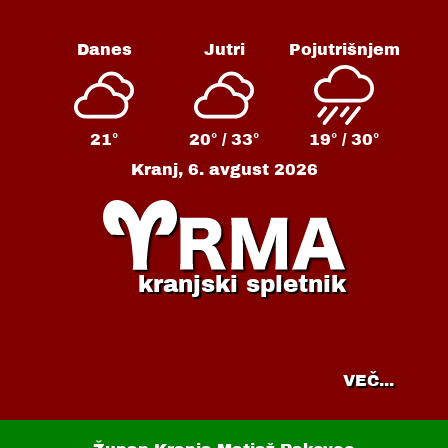
Danes
Jutri
Pojutrišnjem
21°
20° /
33°
19° /
30°
Kranj,
6. avgust 2026
kranjski spletnik
VEČ...