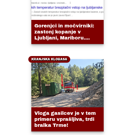
Gorenjci in močvirniki:
zastonj kopanje v
Ljubljani, Mariboru....
KRANJSKA KLOBASA
Vloga gasilcev je v tem
primeru vprašljiva, trdi
bralka Trme!