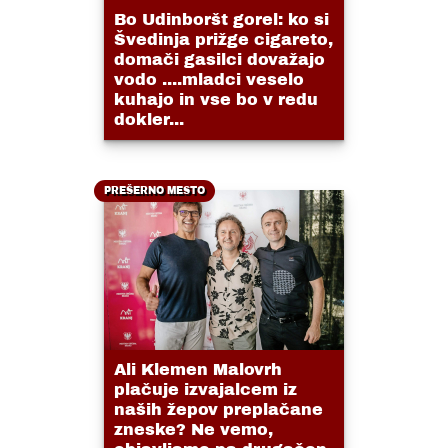
Bo Udinboršt gorel: ko si
Švedinja prižge cigareto,
domači gasilci dovažajo
vodo ....mladci veselo
kuhajo in vse bo v redu
dokler...
PREŠERNO MESTO
Ali Klemen Malovrh
plačuje izvajalcem iz
naših žepov preplačane
zneske? Ne vemo,