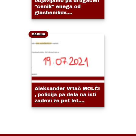
objavljamo pa drugačen
"cenik" enega od
glasbenikov....
MARICA
Aleksander Vrtač MOLČI
, policija pa dela na isti
zadevi že pet let....