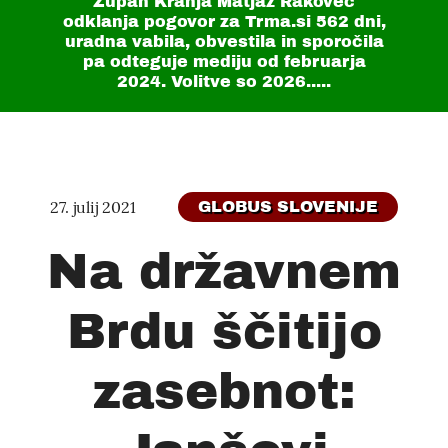
Župan Kranja Matjaž Rakovec
odklanja pogovor za Trma.si
562 dni
,
uradna vabila, obvestila in sporočila
pa odteguje mediju od februarja
2024. Volitve so 2026.....
27. julij 2021
GLOBUS SLOVENIJE
Na državnem
Brdu ščitijo
zasebnot: