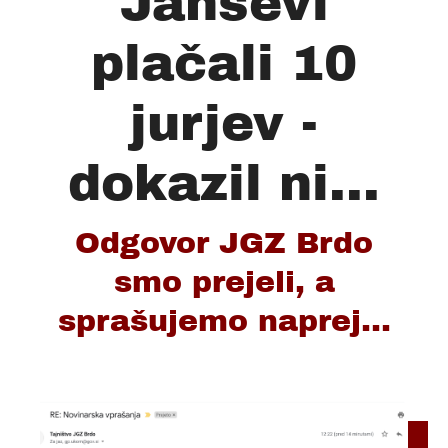
Janševi
plačali 10
jurjev -
dokazil ni...
Odgovor JGZ Brdo
smo prejeli, a
sprašujemo naprej...