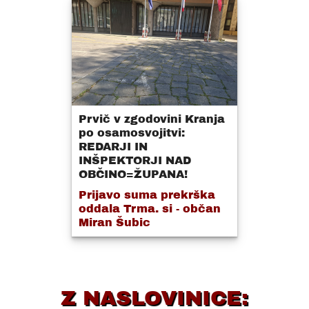
Prvič v zgodovini Kranja
po osamosvojitvi:
REDARJI IN
INŠPEKTORJI NAD
OBČINO=ŽUPANA!
Prijavo suma prekrška
oddala Trma. si - občan
Miran Šubic
Z NASLOVINICE: