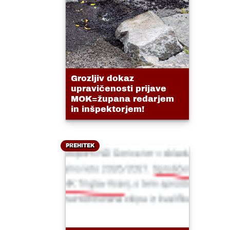
Grozljiv dokaz
upravičenosti prijave
MOK=župana redarjem
in inšpektorjem!
PREHITEK