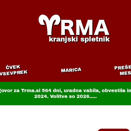
kranjski spletnik
PREŠ
ČVEK
MARICA
VSEVPREK
MES
govor za Trma.si
564 dni
, uradna vabila, obvestila 
2024. Volitve so 2026.....