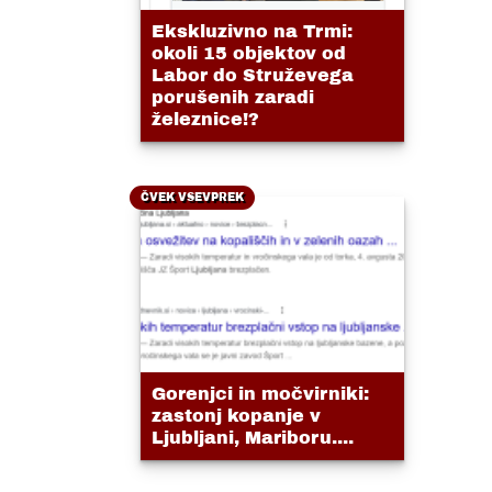
Ekskluzivno na Trmi:
okoli 15 objektov od
Labor do Struževega
porušenih zaradi
železnice!?
ČVEK VSEVPREK
Gorenjci in močvirniki:
zastonj kopanje v
Ljubljani, Mariboru....