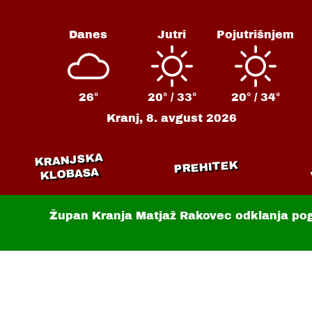
Danes
Jutri
Pojutrišnjem
26°
20° /
33°
20° /
34°
Kranj,
8. avgust 2026
KRANJSKA
PREHITEK
KLOBASA
Župan Kranja Matjaž Rakovec odklanja po