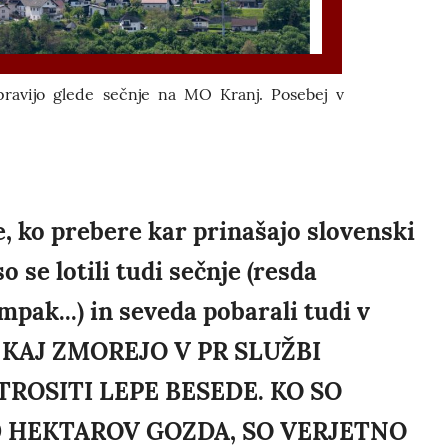
pravijo glede sečnje na MO Kranj. Posebej v
e, ko prebere kar prinašajo slovenski
o se lotili tudi sečnje (resda
pak...) in seveda pobarali tudi v
 KAJ ZMOREJO V PR SLUŽBI
TROSITI LEPE BESEDE. KO SO
0 HEKTAROV GOZDA, SO VERJETNO