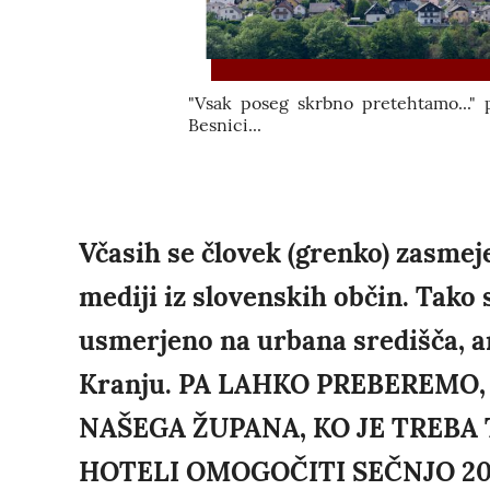
"Vsak poseg skrbno pretehtamo..." 
Besnici...
Včasih se človek (grenko) zasmej
mediji iz slovenskih občin. Tako s
usmerjeno na urbana središča, am
Kranju. PA LAHKO PREBEREMO,
NAŠEGA ŽUPANA, KO JE TREBA 
HOTELI OMOGOČITI SEČNJO 2