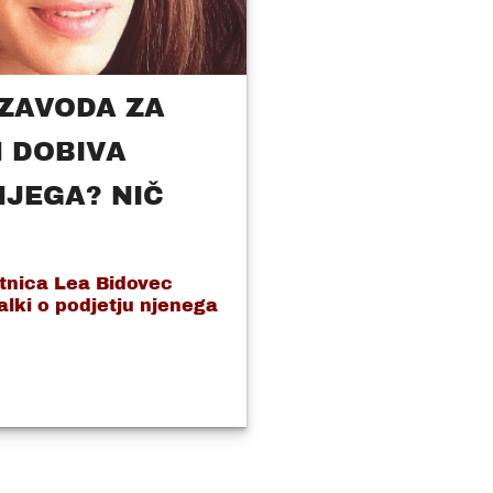
 ZAVODA ZA
N DOBIVA
NJEGA? NIČ
tnica Lea Bidovec
alki o podjetju njenega