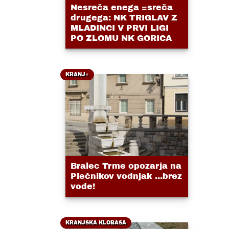
Nesreča enega =sreča
drugega: NK TRIGLAV Z
MLADINCI V PRVI LIGI
PO ZLOMU NK GORICA
KRANJ+
Bralec Trme opozarja na
Plečnikov vodnjak ...brez
vode!
KRANJSKA KLOBASA