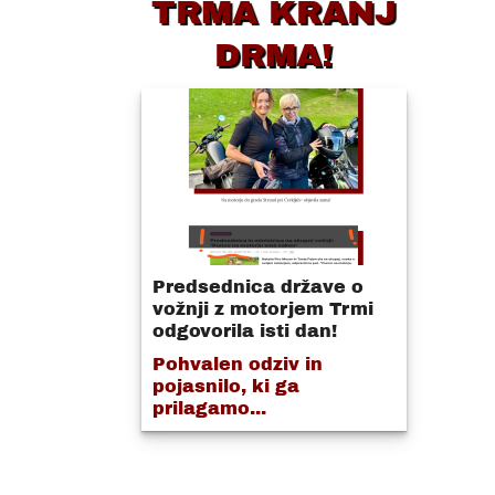
TRMA KRANJ
DRMA!
Predsednica države o
vožnji z motorjem Trmi
odgovorila isti dan!
Pohvalen odziv in
pojasnilo, ki ga
prilagamo...