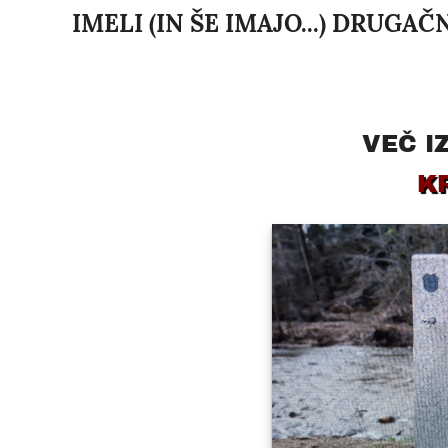
IMELI (IN ŠE IMAJO...) DRUGA
VEČ I
K