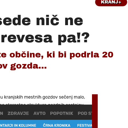
KRANJ+
ede nič ne
drevesa pa!?
e občine, ki bi podrla 20
v gozda...