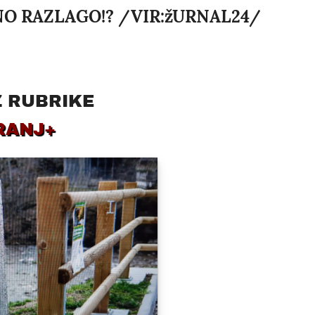
ČNO RAZLAGO!? /VIR:žURNAL24/
Z RUBRIKE
RANJ+