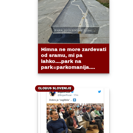
Himna ne more zardevati
od sramu, mi pa
lahko....park na
park=parkomanija....
GLOBUS SLOVENIJE