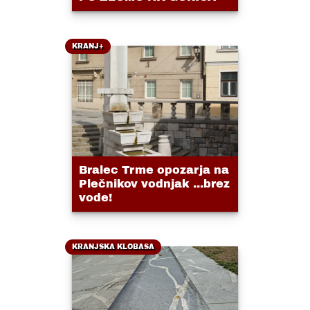
KRANJ+
Bralec Trme opozarja na
Plečnikov vodnjak ...brez
vode!
KRANJSKA KLOBASA