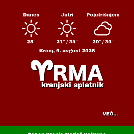
Danes
Jutri
Pojutrišnjem
28°
21° /
34°
20° /
34°
Kranj,
9. avgust 2026
kranjski spletnik
VEČ...