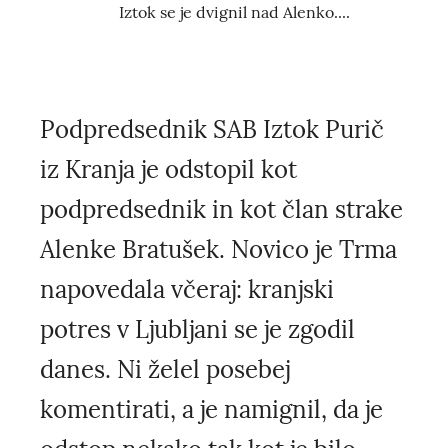
Iztok se je dvignil nad Alenko....
Podpredsednik SAB Iztok Purič
iz Kranja je odstopil kot
podpredsednik in kot član strake
Alenke Bratušek. Novico je Trma
napovedala včeraj: kranjski
potres v Ljubljani se je zgodil
danes. Ni želel posebej
komentirati, a je namignil, da je