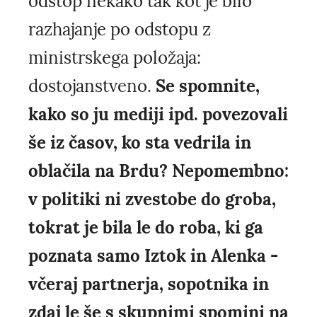
odstop nekako tak kot je bilo
razhajanje po odstopu z
ministrskega položaja:
dostojanstveno.
Se spomnite,
kako so ju mediji ipd. povezovali
še iz časov, ko sta vedrila in
oblačila na Brdu? Nepomembno:
v politiki ni zvestobe do groba,
tokrat je bila le do roba, ki ga
poznata samo Iztok in Alenka -
včeraj partnerja, sopotnika in
zdaj le še s skupnimi spomini na