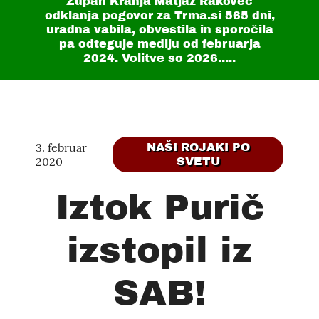
Župan Kranja Matjaž Rakovec
odklanja pogovor za Trma.si
565 dni
,
uradna vabila, obvestila in sporočila
pa odteguje mediju od februarja
2024. Volitve so 2026.....
3. februar
NAŠI ROJAKI PO
2020
SVETU
Iztok Purič
izstopil iz
SAB!