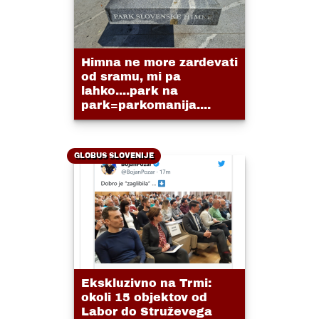
Himna ne more zardevati
od sramu, mi pa
lahko....park na
park=parkomanija....
GLOBUS SLOVENIJE
Ekskluzivno na Trmi:
okoli 15 objektov od
Labor do Struževega