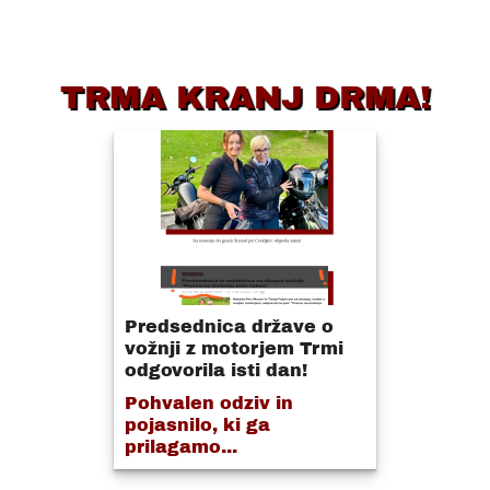
TRMA KRANJ DRMA!
Predsednica države o
vožnji z motorjem Trmi
odgovorila isti dan!
Pohvalen odziv in
pojasnilo, ki ga
prilagamo...