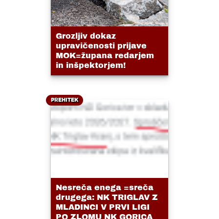
Grozljiv dokaz
upravičenosti prijave
MOK=župana redarjem
in inšpektorjem!
PREHITEK
Nesreča enega =sreča
drugega: NK TRIGLAV Z
MLADINCI V PRVI LIGI
PO ZLOMU NK GORICA