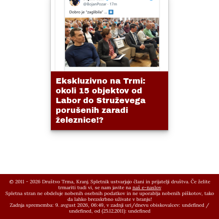
Ekskluzivno na Trmi:
okoli 15 objektov od
Labor do Struževega
porušenih zaradi
železnice!?
© 2011 - 2026 Društvo Trma, Kranj. Spletnik ustvarjajo člani in prijatelji društva. Če želite
trmariti tudi vi, se nam javite na
naš e-naslov
Spletna stran ne obdeluje nobenih osebnih podatkov in ne uporablja nobenih piškotov, tako
da lahko brezskrbno uživate v branju!
Zadnja sprememba: 9. avgust 2026, 06:49,
v zadnji uri/dnevu obiskovalcev:
undefined
/
undefined
, od (25.12.2011):
undefined