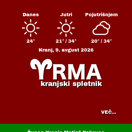
Danes
Jutri
Pojutrišnjem
24°
21° /
34°
20° /
34°
Kranj,
9. avgust 2026
kranjski spletnik
VEČ...