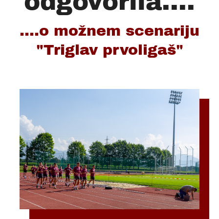
odgovorila....
....o možnem scenariju
"Triglav prvoligaš"