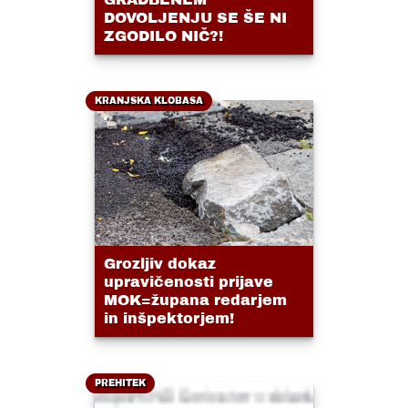
DOVOLJENJU SE ŠE NI
ZGODILO NIČ?!
KRANJSKA KLOBASA
Grozljiv dokaz
upravičenosti prijave
MOK=župana redarjem
in inšpektorjem!
PREHITEK