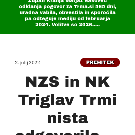
Župan Kranja Matjaž Rakovec
odklanja pogovor za Trma.si
565 dni
,
uradna vabila, obvestila in sporočila
pa odteguje mediju od februarja
2024. Volitve so 2026.....
2. julij 2022
PREHITEK
NZS in NK
Triglav Trmi
nista