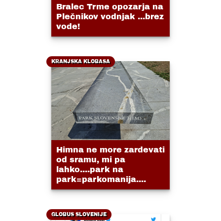
Bralec Trme opozarja na
Plečnikov vodnjak ...brez
vode!
KRANJSKA KLOBASA
Himna ne more zardevati
od sramu, mi pa
lahko....park na
park=parkomanija....
GLOBUS SLOVENIJE