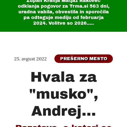
Župan Kranja Matjaž Rakovec
odklanja pogovor za Trma.si
563 dni
,
uradna vabila, obvestila in sporočila
pa odteguje mediju od februarja
2024. Volitve so 2026.....
25. avgust 2022
PREŠERNO MESTO
Hvala za
"musko",
Andrej...