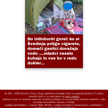
Bo Udinboršt gorel: ko si
Švedinja prižge cigareto,
domači gasilci dovažajo
vodo ....mladci veselo
kuhajo in vse bo v redu
dokler...
© 2011 - 2026 Društvo Trma, Kranj. Spletnik ustvarjajo člani in prijatelji društva. Če želite
trmariti tudi vi, se nam javite na
naš e-naslov
Spletna stran ne obdeluje nobenih osebnih podatkov in ne uporablja nobenih piškotov, tako
da lahko brezskrbno uživate v branju!
Zadnja sprememba: 7. avgust 2026, 08:00,
v zadnji uri/dnevu obiskovalcev:
undefined
/
undefined
, od (25.12.2011):
undefined