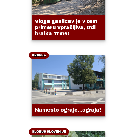
Vloga gasilcev je v tem
primeru vprašljiva, trdi
bralka Trme!
KRANJ+
Namesto ograje...ograja!
GLOBUS SLOVENIJE