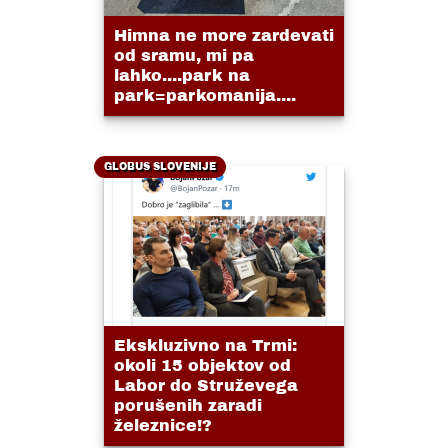
Himna ne more zardevati
od sramu, mi pa
lahko....park na
park=parkomanija....
GLOBUS SLOVENIJE
Ekskluzivno na Trmi:
okoli 15 objektov od
Labor do Struževega
porušenih zaradi
železnice!?