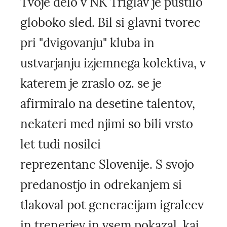
Tvoje delo v NK Triglav je pustilo
globoko sled. Bil si glavni tvorec
pri "dvigovanju" kluba in
ustvarjanju izjemnega kolektiva, v
katerem je zraslo oz. se je
afirmiralo na desetine talentov,
nekateri med njimi so bili vrsto
let tudi nosilci
reprezentanc Slovenije. S svojo
predanostjo in odrekanjem si
tlakoval pot generacijam igralcev
in trenerjev in vsem pokazal, kaj