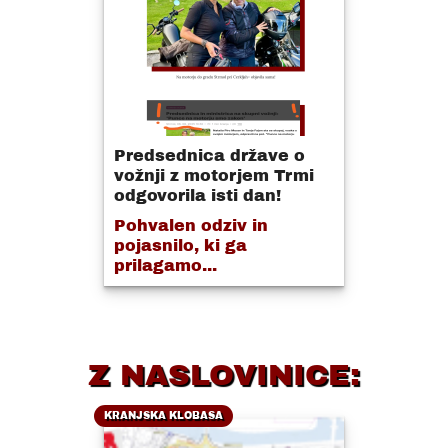
Predsednica države o
vožnji z motorjem Trmi
odgovorila isti dan!
Pohvalen odziv in
pojasnilo, ki ga
prilagamo...
Z NASLOVINICE:
KRANJSKA KLOBASA