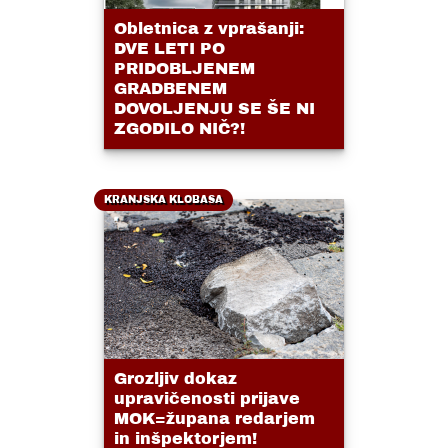
Obletnica z vprašanji:
DVE LETI PO
PRIDOBLJENEM
GRADBENEM
DOVOLJENJU SE ŠE NI
ZGODILO NIČ?!
KRANJSKA KLOBASA
Grozljiv dokaz
upravičenosti prijave
MOK=župana redarjem
in inšpektorjem!