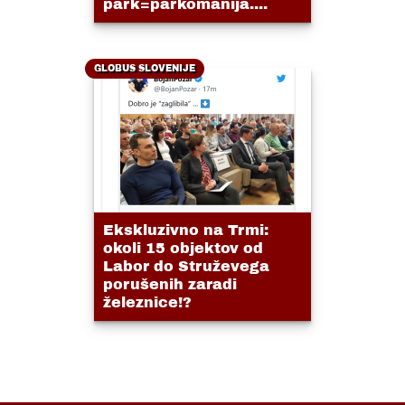
park=parkomanija....
GLOBUS SLOVENIJE
Ekskluzivno na Trmi:
okoli 15 objektov od
Labor do Struževega
porušenih zaradi
železnice!?