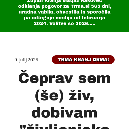
Župan Kranja Matjaž Rakovec
odklanja pogovor za Trma.si
565 dni
,
uradna vabila, obvestila in sporočila
pa odteguje mediju od februarja
2024. Volitve so 2026.....
9. julij 2025
TRMA KRANJ DRMA!
Čeprav sem
(še) živ,
dobivam