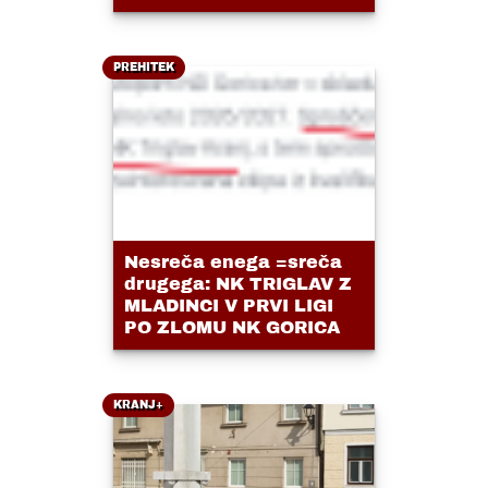
PREHITEK
Nesreča enega =sreča
drugega: NK TRIGLAV Z
MLADINCI V PRVI LIGI
PO ZLOMU NK GORICA
KRANJ+