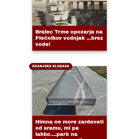
Bralec Trme opozarja na
Plečnikov vodnjak ...brez
vode!
KRANJSKA KLOBASA
Himna ne more zardevati
od sramu, mi pa
lahko....park na