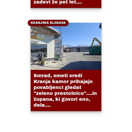
zadevi že pet let....
KRANJSKA KLOBASA
Smrad, smeti sredi
Kranja kamor prihajajo
povabljenci gledat
"zeleno prestolnico"....in
župana, ki govori eno,
dela....