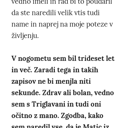
vedno imeli in rad bi to poudaril
da ste naredili velik vtis tudi
name in naprej na moje poteze v
življenju.
V nogometu sem bil trideset let
in več. Zaradi tega in takih
zapisov ne bi menjla niti
sekunde. Zdrav ali bolan, vedno
sem s Triglavani in tudi oni
očitno z mano. Zgodba, kako
sem naredil vse, da je Matic iz