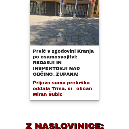
Prvič v zgodovini Kranja
po osamosvojitvi:
REDARJI IN
INŠPEKTORJI NAD
OBČINO=ŽUPANA!
Prijavo suma prekrška
oddala Trma. si - občan
Miran Šubic
Z NASLOVINICE: