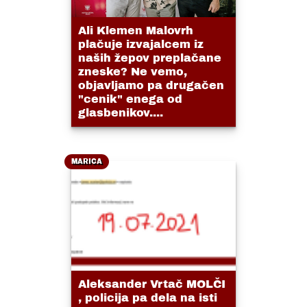
Ali Klemen Malovrh
plačuje izvajalcem iz
naših žepov preplačane
zneske? Ne vemo,
objavljamo pa drugačen
"cenik" enega od
glasbenikov....
MARICA
Aleksander Vrtač MOLČI
, policija pa dela na isti