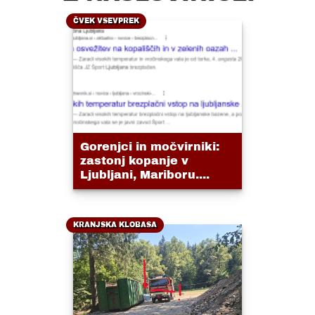
ČVEK VSEVPREK
Gorenjci in močvirniki:
zastonj kopanje v
Ljubljani, Mariboru....
KRANJSKA KLOBASA