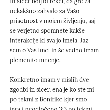
In sicer bolj bi rekel, da gre za
nekakšno zahvalo za Vašo
prisotnost v mojem življenju, saj
se verjetno spomnete kakše
interakcije ki sva jo imela. Jaz
sem o Vas imel in še vedno imam
plemenito mnenje.
Konkretno imam v mislih dve
zgodbi in sicer, ena je ko ste mi
po tekmi z Bonifiko kjer smo
igrali neodločeno 3:3 po tekmi