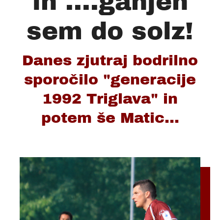
in ....ganjen
sem do solz!
Danes zjutraj bodrilno
sporočilo "generacije
1992 Triglava" in
potem še Matic...