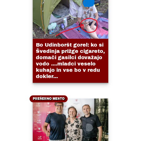
Bo Udinboršt gorel: ko si
Švedinja prižge cigareto,
domači gasilci dovažajo
vodo ....mladci veselo
kuhajo in vse bo v redu
dokler...
PREŠERNO MESTO