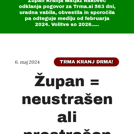
Župan Kranja Matjaž Rakovec
odklanja pogovor za Trma.si
563 dni
,
uradna vabila, obvestila in sporočila
pa odteguje mediju od februarja
2024. Volitve so 2026.....
6. maj 2024
TRMA KRANJ DRMA!
Župan =
neustrašen
ali