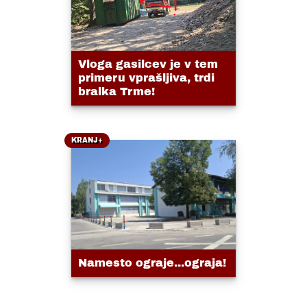
Vloga gasilcev je v tem
primeru vprašljiva, trdi
bralka Trme!
KRANJ+
Namesto ograje...ograja!