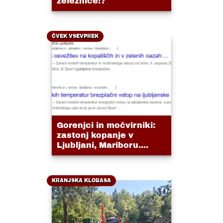
železnice!?
ČVEK VSEVPREK
Gorenjci in močvirniki:
zastonj kopanje v
Ljubljani, Mariboru....
KRANJSKA KLOBASA