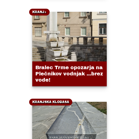
KRANJ+
Bralec Trme opozarja na
Plečnikov vodnjak ...brez
vode!
KRANJSKA KLOBASA