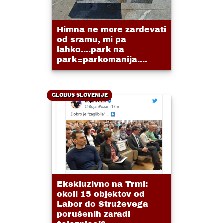
Himna ne more zardevati
od sramu, mi pa
lahko....park na
park=parkomanija....
GLOBUS SLOVENIJE
Ekskluzivno na Trmi:
okoli 15 objektov od
Labor do Struževega
porušenih zaradi