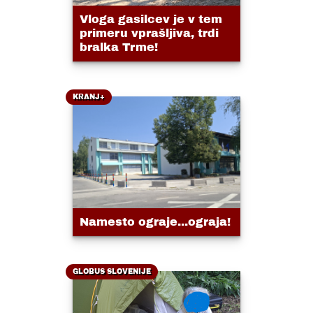
Vloga gasilcev je v tem
primeru vprašljiva, trdi
bralka Trme!
KRANJ+
Namesto ograje...ograja!
GLOBUS SLOVENIJE