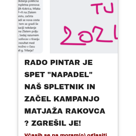
RADO PINTAR JE
SPET "NAPADEL"
NAŠ SPLETNIK IN
ZAČEL KAMPANJO
MATJAŽA RAKOVCA
? ZGREŠIL JE!
Včasih se pa moram(o) oglasiti.