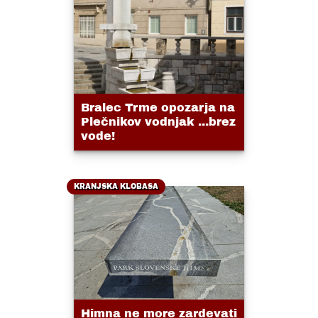
Bralec Trme opozarja na
Plečnikov vodnjak ...brez
vode!
KRANJSKA KLOBASA
Himna ne more zardevati