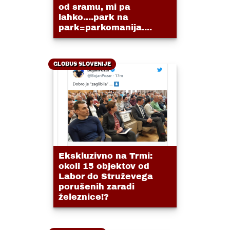
od sramu, mi pa
lahko....park na
park=parkomanija....
GLOBUS SLOVENIJE
Ekskluzivno na Trmi:
okoli 15 objektov od
Labor do Struževega
porušenih zaradi
železnice!?