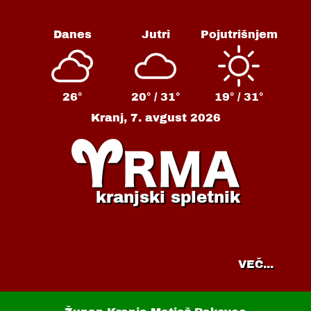
Danes
Jutri
Pojutrišnjem
26°
20° /
31°
19° /
31°
Kranj,
7. avgust 2026
kranjski spletnik
VEČ...