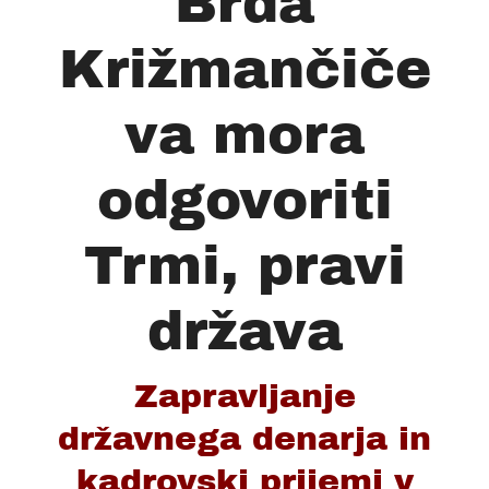
Brda
Križmančiče
va mora
odgovoriti
Trmi, pravi
država
Zapravljanje
državnega denarja in
kadrovski prijemi v