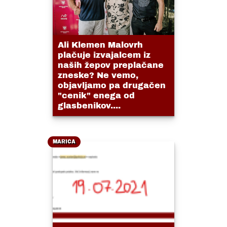
Ali Klemen Malovrh
plačuje izvajalcem iz
naših žepov preplačane
zneske? Ne vemo,
objavljamo pa drugačen
"cenik" enega od
glasbenikov....
MARICA