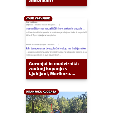
železnice!?
ČVEK VSEVPREK
Gorenjci in močvirniki:
zastonj kopanje v
Ljubljani, Mariboru....
KRANJSKA KLOBASA