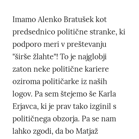
Imamo Alenko Bratušek kot
predsednico politične stranke, ki
podporo meri v preštevanju
"širše žlahte"! To je najglobji
zaton neke politične kariere
oziroma političarke iz naših
logov. Pa sem štejemo še Karla
Erjavca, ki je prav tako izginil s
političnega obzorja. Pa se nam
lahko zgodi, da bo Matjaž