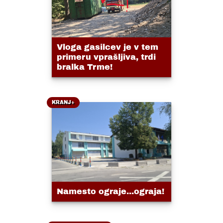
Vloga gasilcev je v tem
primeru vprašljiva, trdi
bralka Trme!
KRANJ+
Namesto ograje...ograja!