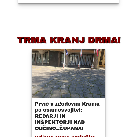
TRMA KRANJ DRMA!
Prvič v zgodovini Kranja
po osamosvojitvi:
REDARJI IN
INŠPEKTORJI NAD
OBČINO=ŽUPANA!