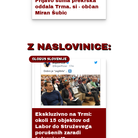
Prijavo suma prekrška
oddala Trma. si - občan
Miran Šubic
Z NASLOVINICE:
GLOBUS SLOVENIJE
Ekskluzivno na Trmi:
okoli 15 objektov od
Labor do Struževega
porušenih zaradi