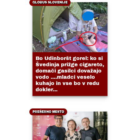
GLOBUS SLOVENIJE
Bo Udinboršt gorel: ko si
Švedinja prižge cigareto,
domači gasilci dovažajo
vodo ....mladci veselo
kuhajo in vse bo v redu
dokler...
PREŠERNO MESTO