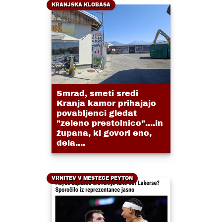
KRANJSKA KLOBASA
Smrad, smeti sredi
Kranja kamor prihajajo
povabljenci gledat
"zeleno prestolnico"....in
župana, ki govori eno,
dela....
VRNITEV V MESTECE PEYTON