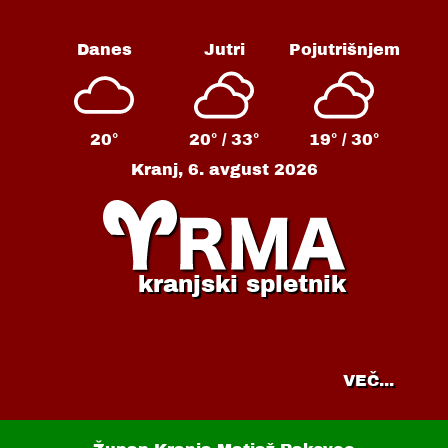
Danes
Jutri
Pojutrišnjem
20°
20° /
33°
19° /
30°
Kranj,
6. avgust 2026
kranjski spletnik
VEČ...