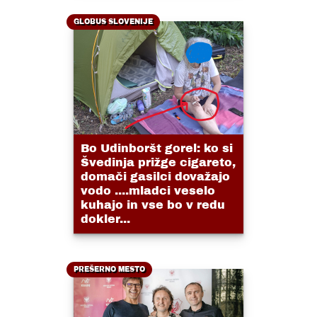
GLOBUS SLOVENIJE
Bo Udinboršt gorel: ko si
Švedinja prižge cigareto,
domači gasilci dovažajo
vodo ....mladci veselo
kuhajo in vse bo v redu
dokler...
PREŠERNO MESTO