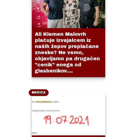
Ali Klemen Malovrh
plačuje izvajalcem iz
naših žepov preplačane
zneske? Ne vemo,
objavljamo pa drugačen
"cenik" enega od
glasbenikov....
MARICA