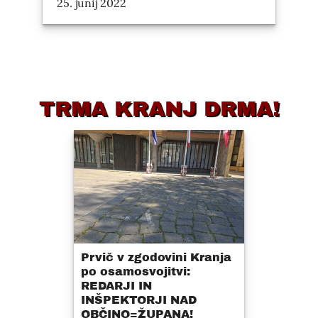
25. junij 2022
TRMA KRANJ DRMA!
Prvič v zgodovini Kranja
po osamosvojitvi:
REDARJI IN
INŠPEKTORJI NAD
OBČINO=ŽUPANA!