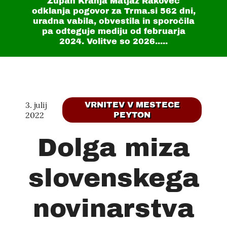
Župan Kranja Matjaž Rakovec
odklanja pogovor za Trma.si
562 dni
,
uradna vabila, obvestila in sporočila
pa odteguje mediju od februarja
2024. Volitve so 2026.....
3. julij
VRNITEV V MESTECE
2022
PEYTON
Dolga miza
slovenskega
novinarstva