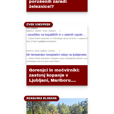
porušenih zaradi
železnice!?
ČVEK VSEVPREK
Gorenjci in močvirniki:
zastonj kopanje v
Ljubljani, Mariboru....
KRANJSKA KLOBASA