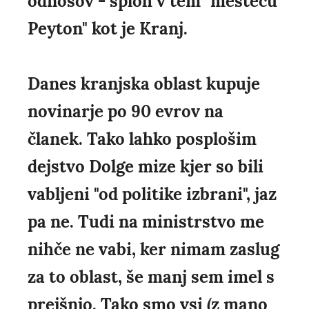
odnosov - sploh v tem "mestecu
Peyton" kot je Kranj.
Danes kranjska oblast kupuje
novinarje po 90 evrov na
članek. Tako lahko posplošim
dejstvo Dolge mize kjer so bili
vabljeni "od politike izbrani", jaz
pa ne. Tudi na ministrstvo me
nihče ne vabi, ker nimam zaslug
za to oblast, še manj sem imel s
prejšnjo. Tako smo vsi (z mano