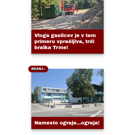
Vloga gasilcev je v tem
primeru vprašljiva, trdi
bralka Trme!
KRANJ+
Namesto ograje...ograja!