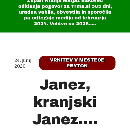
Župan Kranja Matjaž Rakovec
odklanja pogovor za Trma.si
565 dni
,
uradna vabila, obvestila in sporočila
pa odteguje mediju od februarja
2024. Volitve so 2026.....
24. junij
VRNITEV V MESTECE
2020
PEYTON
Janez,
kranjski
Janez....