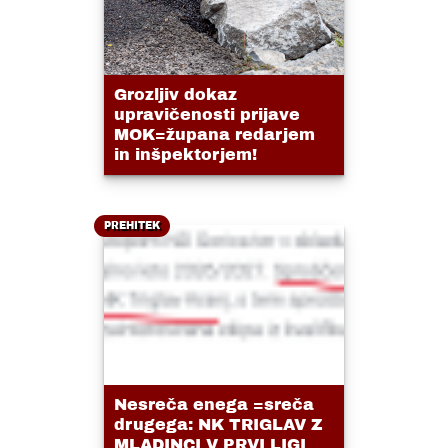
Grozljiv dokaz
upravičenosti prijave
MOK=župana redarjem
in inšpektorjem!
PREHITEK
Nesreča enega =sreča
drugega: NK TRIGLAV Z
MLADINCI V PRVI LIGI