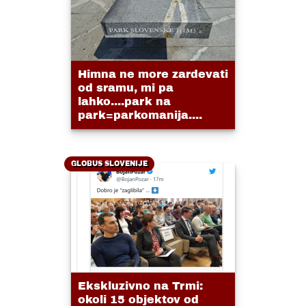
Himna ne more zardevati
od sramu, mi pa
lahko....park na
park=parkomanija....
GLOBUS SLOVENIJE
Ekskluzivno na Trmi:
okoli 15 objektov od