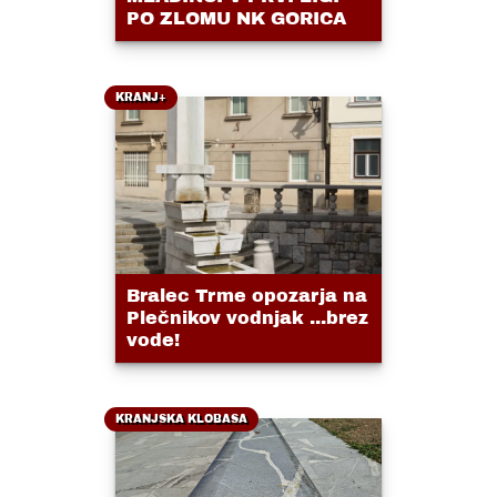
PO ZLOMU NK GORICA
KRANJ+
Bralec Trme opozarja na
Plečnikov vodnjak ...brez
vode!
KRANJSKA KLOBASA