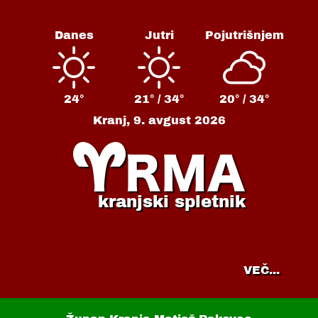
Danes
Jutri
Pojutrišnjem
24°
21° /
34°
20° /
34°
Kranj,
9. avgust 2026
kranjski spletnik
VEČ...