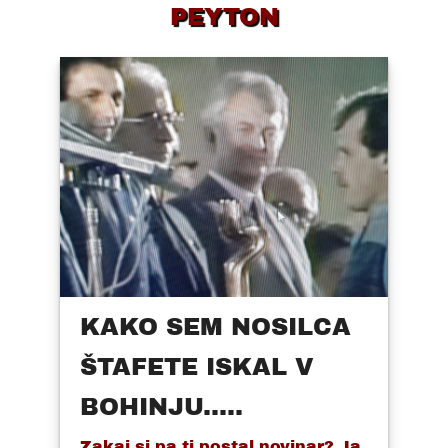
PEYTON
KAKO SEM NOSILCA
ŠTAFETE ISKAL V
BOHINJU.....
Zakaj si pa ti postal novinar? Ja,