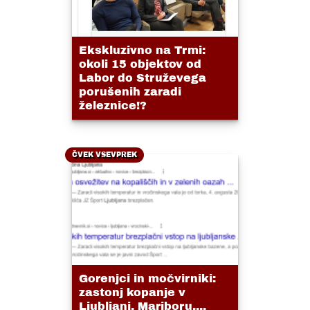
Ekskluzivno na Trmi:
okoli 15 objektov od
Labor do Struževega
porušenih zaradi
železnice!?
ČVEK VSEVPREK
Gorenjci in močvirniki:
zastonj kopanje v
Ljubljani, Mariboru....