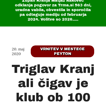
Župan Kranja Matjaž Rakovec
odklanja pogovor za Trma.si
563 dni
,
uradna vabila, obvestila in sporočila
pa odteguje mediju od februarja
2024. Volitve so 2026.....
20. maj
VRNITEV V MESTECE
2020
PEYTON
Triglav Kranj
ali čigav je
klub ob 100