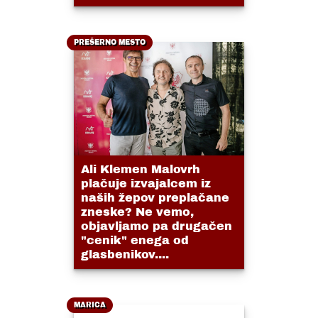
PREŠERNO MESTO
Ali Klemen Malovrh
plačuje izvajalcem iz
naših žepov preplačane
zneske? Ne vemo,
objavljamo pa drugačen
"cenik" enega od
glasbenikov....
MARICA