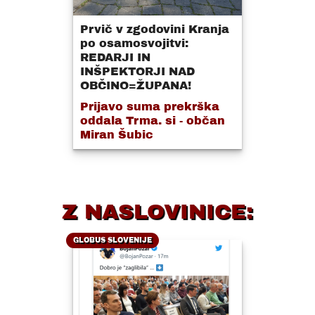
Prvič v zgodovini Kranja
po osamosvojitvi:
REDARJI IN
INŠPEKTORJI NAD
OBČINO=ŽUPANA!
Prijavo suma prekrška
oddala Trma. si - občan
Miran Šubic
Z NASLOVINICE:
GLOBUS SLOVENIJE