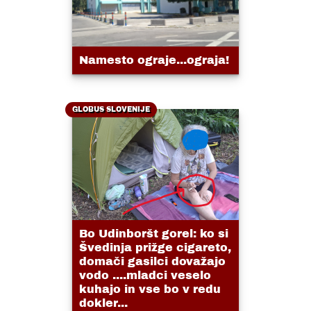
Namesto ograje...ograja!
GLOBUS SLOVENIJE
Bo Udinboršt gorel: ko si
Švedinja prižge cigareto,
domači gasilci dovažajo
vodo ....mladci veselo
kuhajo in vse bo v redu
dokler...