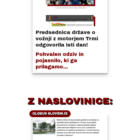
Predsednica države o
vožnji z motorjem Trmi
odgovorila isti dan!
Pohvalen odziv in
pojasnilo, ki ga
prilagamo...
Z NASLOVINICE:
GLOBUS SLOVENIJE