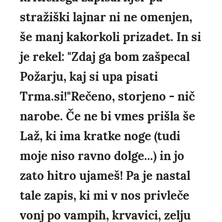
stražiški lajnar ni ne omenjen,
še manj kakorkoli prizadet. In si
je rekel: "Zdaj ga bom zašpecal
Požarju, kaj si upa pisati
Trma.si!"Rečeno, storjeno - nič
narobe. Če ne bi vmes prišla še
Laž, ki ima kratke noge (tudi
moje niso ravno dolge...) in jo
zato hitro ujameš! Pa je nastal
tale zapis, ki mi v nos privleče
vonj po vampih, krvavici, zelju