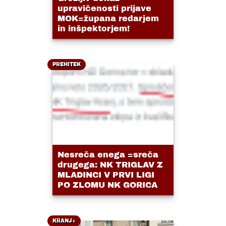
upravičenosti prijave
MOK=župana redarjem
in inšpektorjem!
PREHITEK
Nesreča enega =sreča
drugega: NK TRIGLAV Z
MLADINCI V PRVI LIGI
PO ZLOMU NK GORICA
KRANJ+