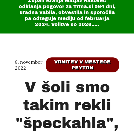
Župan Kranja Matjaž Rakovec
odklanja pogovor za Trma.si
564 dni
,
uradna vabila, obvestila in sporočila
pa odteguje mediju od februarja
2024. Volitve so 2026.....
8. november
VRNITEV V MESTECE
2022
PEYTON
V šoli smo
takim rekli
"špeckahla",