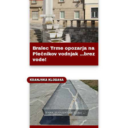
Bralec Trme opozarja na
Plečnikov vodnjak ...brez
vode!
KRANJSKA KLOBASA