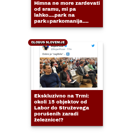
Himna ne more zardevati
od sramu, mi pa
lahko....park na
park=parkomanija....
GLOBUS SLOVENIJE
Ekskluzivno na Trmi:
okoli 15 objektov od
Labor do Struževega
porušenih zaradi
železnice!?