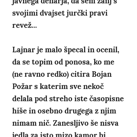
javnega denarja, da sem zanj s
svojimi dvajset jurčki pravi
revež...
Lajnar je malo špecal in ocenil,
da se topim od ponosa, ko me
(ne ravno redko) citira Bojan
Požar s katerim sve nekoč
delala pod streho iste časopisne
hiše in osebno drugega z njim
nimam nič. Zanesljivo še nisva
jedla za isto mizo kamor bi