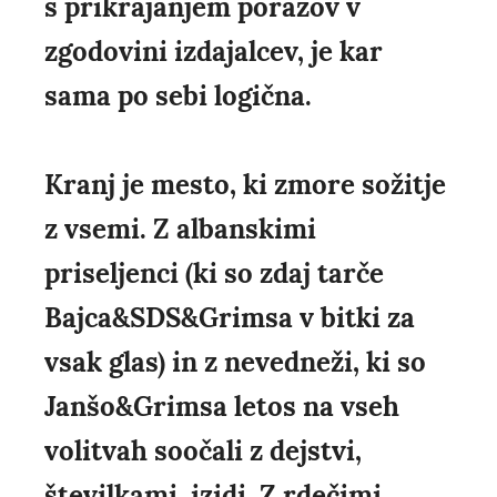
s prikrajanjem porazov v
zgodovini izdajalcev, je kar
sama po sebi logična.
Kranj je mesto, ki zmore sožitje
z vsemi. Z albanskimi
priseljenci (ki so zdaj tarče
Bajca&SDS&Grimsa v bitki za
vsak glas) in z nevedneži, ki so
Janšo&Grimsa letos na vseh
volitvah soočali z dejstvi,
številkami, izidi. Z rdečimi,