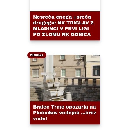
Nesreča enega =sreča
drugega: NK TRIGLAV Z
MLADINCI V PRVI LIGI
PO ZLOMU NK GORICA
KRANJ+
Bralec Trme opozarja na
Plečnikov vodnjak ...brez
vode!