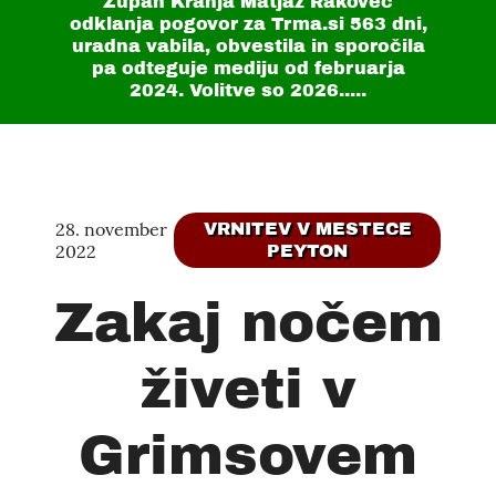
Župan Kranja Matjaž Rakovec
odklanja pogovor za Trma.si
563 dni
,
uradna vabila, obvestila in sporočila
pa odteguje mediju od februarja
2024. Volitve so 2026.....
28. november
VRNITEV V MESTECE
2022
PEYTON
Zakaj nočem
živeti v
Grimsovem