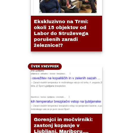
Ekskluzivno na Trmi:
okoli 15 objektov od
Labor do Struževega
porušenih zaradi
železnice!?
ČVEK VSEVPREK
Gorenjci in močvirniki:
zastonj kopanje v
Ljubljani, Mariboru....