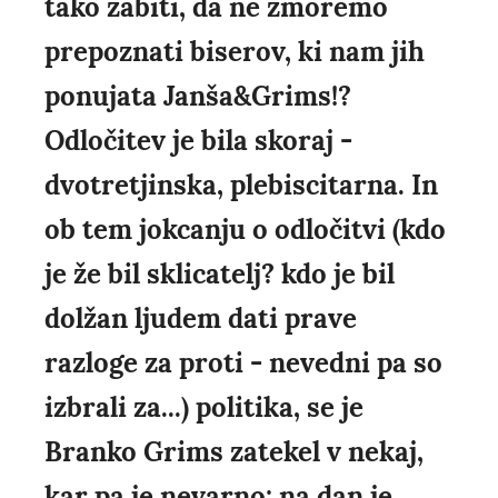
tako zabiti, da ne zmoremo
prepoznati biserov, ki nam jih
ponujata Janša&Grims!?
Odločitev je bila skoraj -
dvotretjinska, plebiscitarna. In
ob tem jokcanju o odločitvi (kdo
je že bil sklicatelj? kdo je bil
dolžan ljudem dati prave
razloge za proti - nevedni pa so
izbrali za...) politika, se je
Branko Grims zatekel v nekaj,
kar pa je nevarno: na dan je