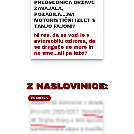
PREDSEDNICA DRŽAVE
ZAVAJALA,
POZABILA....NA
MOTORISTIČNI IZLET S
TANJO FAJON!?
Ni res, da se vozi le v
avtomobilu oziroma, da
se drugače ne more in
ne sme...ali pa laže?
Z NASLOVINICE:
PREHITEK