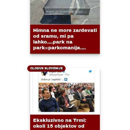
Himna ne more zardevati
od sramu, mi pa
lahko....park na
park=parkomanija....
GLOBUS SLOVENIJE
Ekskluzivno na Trmi:
okoli 15 objektov od