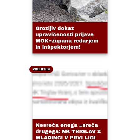
Grozljiv dokaz
upravičenosti prijave
MOK=župana redarjem
in inšpektorjem!
PREHITEK
Nesreča enega =sreča
drugega: NK TRIGLAV Z
MLADINCI V PRVI LIGI