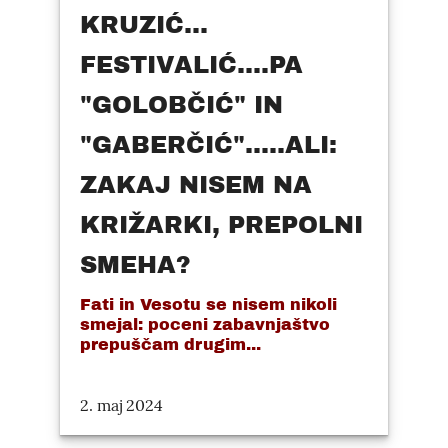
KRUZIĆ...
FESTIVALIĆ....PA
"GOLOBČIĆ" IN
"GABERČIĆ".....ALI:
ZAKAJ NISEM NA
KRIŽARKI, PREPOLNI
SMEHA?
Fati in Vesotu se nisem nikoli
smejal: poceni zabavnjaštvo
prepuščam drugim...
2. maj 2024