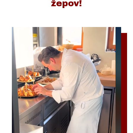
žepov!