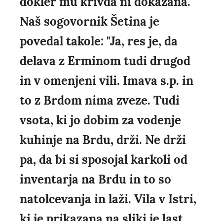
dokler mu krivda ni dokazana.
Naš sogovornik Šetina je
povedal takole: "Ja, res je, da
delava z Erminom tudi drugod
in v omenjeni vili. Imava s.p. in
to z Brdom nima zveze. Tudi
vsota, ki jo dobim za vodenje
kuhinje na Brdu, drži. Ne drži
pa, da bi si sposojal karkoli od
inventarja na Brdu in to so
natolcevanja in laži. Vila v Istri,
ki je prikazana na sliki je last