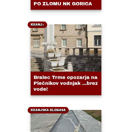
PO ZLOMU NK GORICA
KRANJ+
Bralec Trme opozarja na
Plečnikov vodnjak ...brez
vode!
KRANJSKA KLOBASA