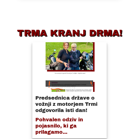
TRMA KRANJ DRMA!
Predsednica države o
vožnji z motorjem Trmi
odgovorila isti dan!
Pohvalen odziv in
pojasnilo, ki ga
prilagamo...