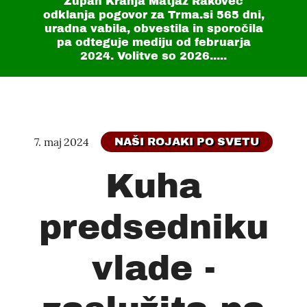
Župan Kranja Matjaž Rakovec
odklanja pogovor za Trma.si
565 dni
,
uradna vabila, obvestila in sporočila
pa odteguje mediju od februarja
2024. Volitve so 2026.....
7. maj 2024
NAŠI ROJAKI PO SVETU
Kuha
predsedniku
vlade -