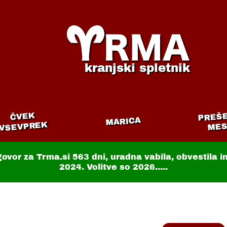
kranjski spletnik
PREŠ
ČVEK
MARICA
VSEVPREK
MES
govor za Trma.si
563 dni
, uradna vabila, obvestila 
2024. Volitve so 2026.....