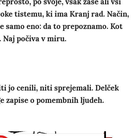
eprosto, po svoje, vsak zase ali vsi
roke tistemu, ki ima Kranj rad. Način,
je samo eno: da to prepoznamo. Kot
. Naj počiva v miru.
ti jo cenili, niti sprejemali. Delček
ge zapise o pomembnih ljudeh.