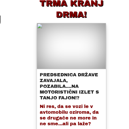
TRMA KRANJ
DRMA!
J
PREDSEDNICA DRŽAVE
ZAVAJALA,
POZABILA....NA
MOTORISTIČNI IZLET S
TANJO FAJON!?
Ni res, da se vozi le v
avtomobilu oziroma, da
se drugače ne more in
ne sme...ali pa laže?