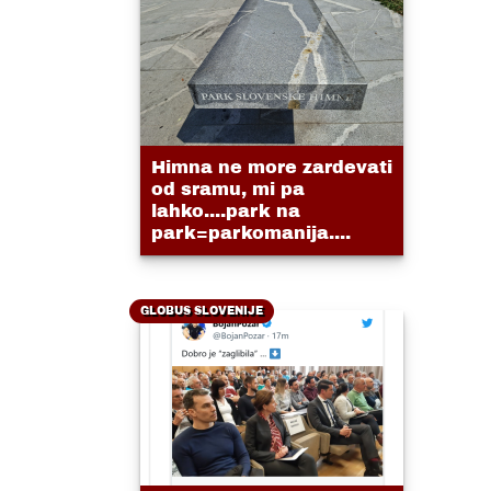
Himna ne more zardevati
od sramu, mi pa
lahko....park na
park=parkomanija....
GLOBUS SLOVENIJE