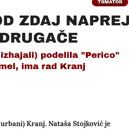
TRMATOR
OD ZDAJ NAPRE
 DRUGAČE
zhajali) podelila "Perico"
imel, ima rad Kranj
i urbani) Kranj. Nataša Stojković je