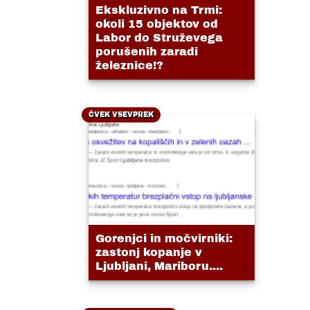
Ekskluzivno na Trmi:
okoli 15 objektov od
Labor do Struževega
porušenih zaradi
železnice!?
ČVEK VSEVPREK
Gorenjci in močvirniki:
zastonj kopanje v
Ljubljani, Mariboru....