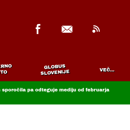
ERNO
GLOBUS
VEČ...
SLOVENIJE
TO
in sporočila pa odteguje mediju od februarja