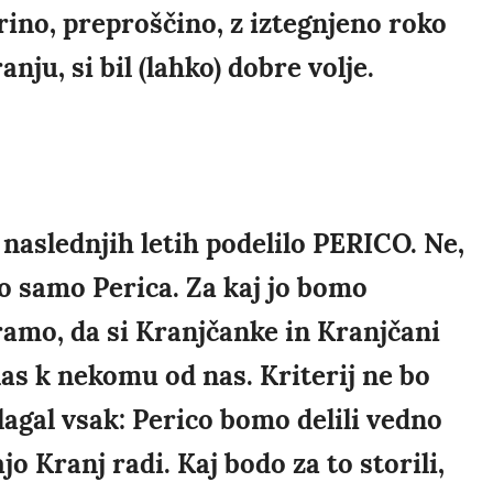
drino, preproščino, z iztegnjeno roko
nju, si bil (lahko) dobre volje.
aslednjih letih podelilo PERICO. Ne,
bo samo Perica. Za kaj jo bomo
ramo, da si Kranjčanke in Kranjčani
nas k nekomu od nas. Kriterij ne bo
lagal vsak: Perico bomo delili vedno
jo Kranj radi. Kaj bodo za to storili,