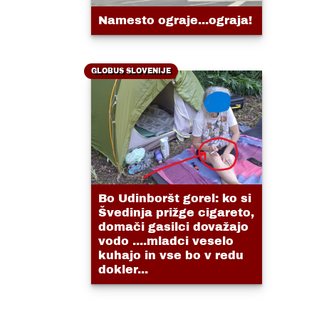
Namesto ograje...ograja!
GLOBUS SLOVENIJE
Bo Udinboršt gorel: ko si
Švedinja prižge cigareto,
domači gasilci dovažajo
vodo ....mladci veselo
kuhajo in vse bo v redu
dokler...