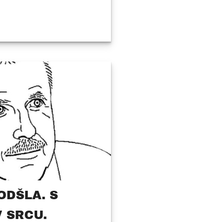
ODŠLA. S
 SRCU.