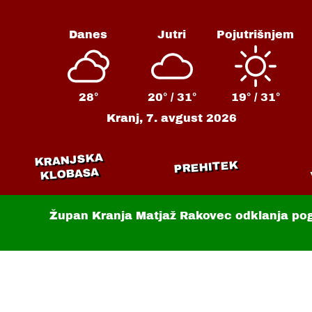
Danes
Jutri
Pojutrišnjem
28°
20° /
31°
19° /
31°
Kranj,
7. avgust 2026
KRANJSKA
PREHITEK
KLOBASA
Župan Kranja Matjaž Rakovec odklanja po