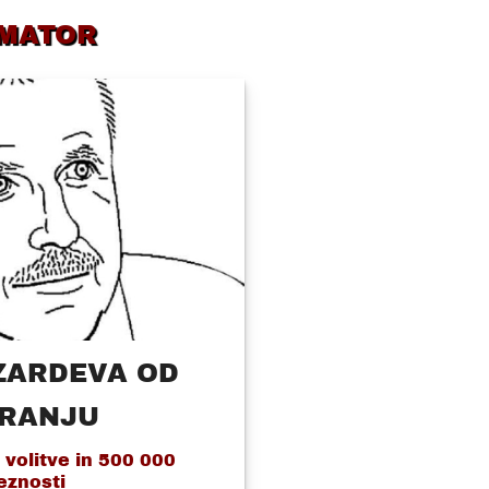
MATOR
ZARDEVA OD
KRANJU
volitve in 500 000
eznosti