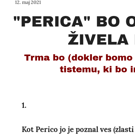
12. maj 2021
"PERICA" BO 
ŽIVELA
Trma bo (dokler bomo i
tistemu, ki bo 
1.
Kot Perico jo je poznal ves (zlast