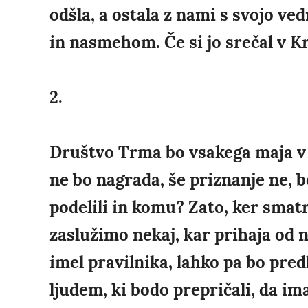
odšla, a ostala z nami s svojo ve
in nasmehom. Če si jo srečal v Kra
2.
Društvo Trma bo vsakega maja v n
ne bo nagrada, še priznanje ne, 
podelili in komu? Zato, ker smat
zaslužimo nekaj, kar prihaja od 
imel pravilnika, lahko pa bo pred
ljudem, ki bodo prepričali, da ima