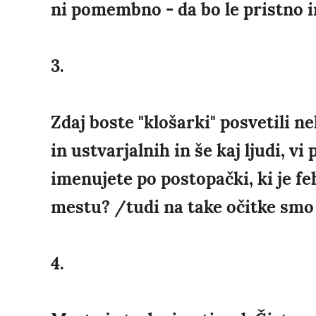
ni pomembno - da bo le pristno i
3.
Zdaj boste "klošarki" posvetili ne
in ustvarjalnih in še kaj ljudi, vi
imenujete po postopački, ki je fe
mestu? /tudi na take očitke smo 
4.