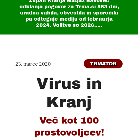
Župan Kranja Matjaž Rakovec
odklanja pogovor za Trma.si
563 dni
,
uradna vabila, obvestila in sporočila
pa odteguje mediju od februarja
2024. Volitve so 2026.....
23. marec 2020
TRMATOR
Virus in
Kranj
Več kot 100
prostovoljcev!