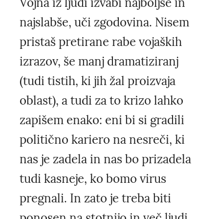
Vojna iz ljudi izvabi najboljše in
najslabše, uči zgodovina. Nisem
pristaš pretirane rabe vojaških
izrazov, še manj dramatiziranj
(tudi tistih, ki jih žal proizvaja
oblast), a tudi za to krizo lahko
zapišem enako: eni bi si gradili
politično kariero na nesreči, ki
nas je zadela in nas bo prizadela
tudi kasneje, ko bomo virus
pregnali. In zato je treba biti
ponosen na stotnijo in več ljudi,