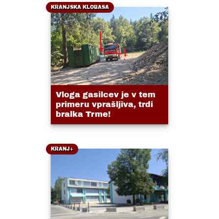
KRANJSKA KLOBASA
Vloga gasilcev je v tem
primeru vprašljiva, trdi
bralka Trme!
KRANJ+