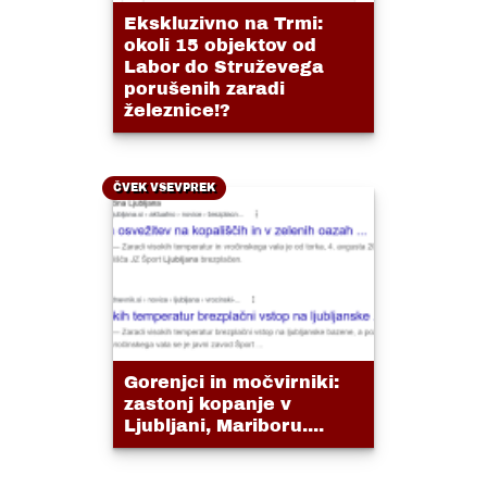
Ekskluzivno na Trmi:
okoli 15 objektov od
Labor do Struževega
porušenih zaradi
železnice!?
ČVEK VSEVPREK
Gorenjci in močvirniki:
zastonj kopanje v
Ljubljani, Mariboru....