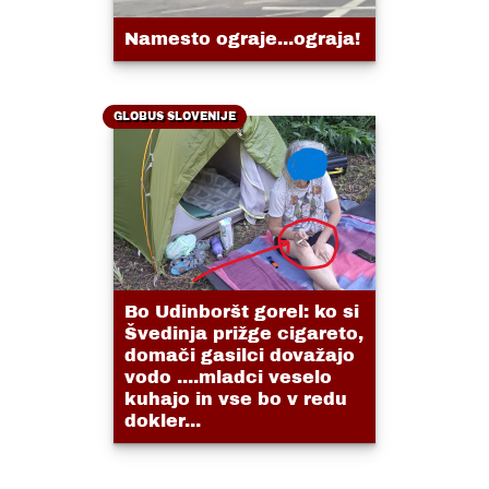
Namesto ograje...ograja!
GLOBUS SLOVENIJE
Bo Udinboršt gorel: ko si
Švedinja prižge cigareto,
domači gasilci dovažajo
vodo ....mladci veselo
kuhajo in vse bo v redu
dokler...