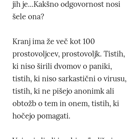
jih je...Kakšno odgovornost nosi
šele ona?
Kranj ima že več kot 100
prostovoljcev, prostovoljk. Tistih,
ki niso širili dvomov o paniki,
tistih, ki niso sarkastični o virusu,
tistih, ki ne pišejo anonimk ali
obtožb o tem in onem, tistih, ki
hočejo pomagati.