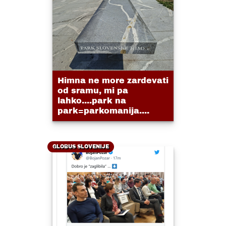
Himna ne more zardevati
od sramu, mi pa
lahko....park na
park=parkomanija....
GLOBUS SLOVENIJE