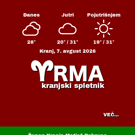
Danes
Jutri
Pojutrišnjem
28°
20° /
31°
19° /
31°
Kranj,
7. avgust 2026
kranjski spletnik
VEČ...