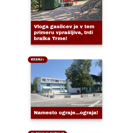
Vloga gasilcev je v tem
primeru vprašljiva, trdi
bralka Trme!
KRANJ+
Namesto ograje...ograja!