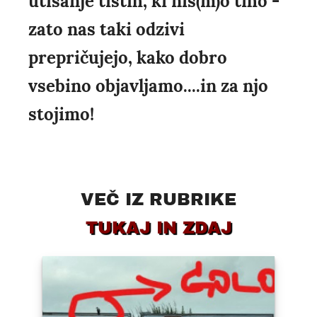
utišanje tistih, ki nis(m)o tiho -
zato nas taki odzivi
prepričujejo, kako dobro
vsebino objavljamo....in za njo
stojimo!
VEČ IZ RUBRIKE
TUKAJ IN ZDAJ