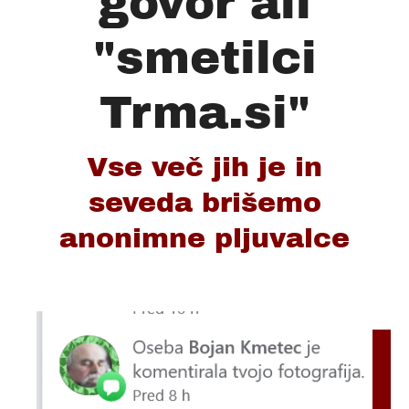
govor ali
"smetilci
Trma.si"
Vse več jih je in
seveda brišemo
anonimne pljuvalce