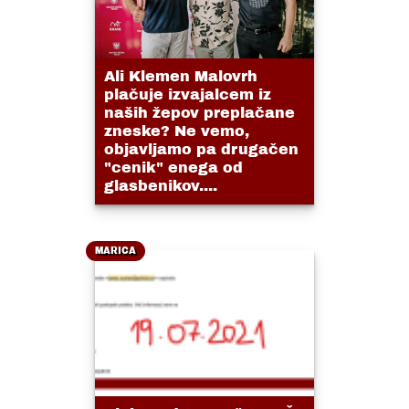
Ali Klemen Malovrh
plačuje izvajalcem iz
naših žepov preplačane
zneske? Ne vemo,
objavljamo pa drugačen
"cenik" enega od
glasbenikov....
MARICA