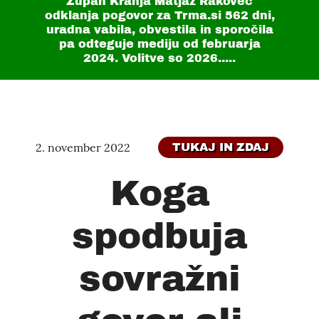
Župan Kranja Matjaž Rakovec
odklanja pogovor za Trma.si
562 dni
,
uradna vabila, obvestila in sporočila
pa odteguje mediju od februarja
2024. Volitve so 2026.....
2. november 2022
TUKAJ IN ZDAJ
Koga
spodbuja
sovražni