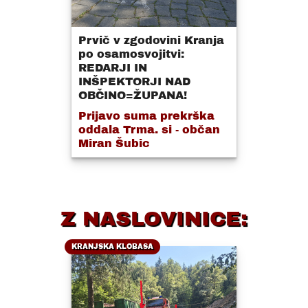
Prvič v zgodovini Kranja
po osamosvojitvi:
REDARJI IN
INŠPEKTORJI NAD
OBČINO=ŽUPANA!
Prijavo suma prekrška
oddala Trma. si - občan
Miran Šubic
Z NASLOVINICE:
KRANJSKA KLOBASA