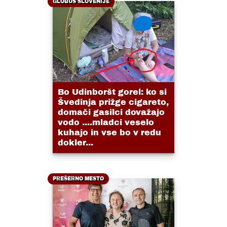
GLOBUS SLOVENIJE
Bo Udinboršt gorel: ko si
Švedinja prižge cigareto,
domači gasilci dovažajo
vodo ....mladci veselo
kuhajo in vse bo v redu
dokler...
PREŠERNO MESTO