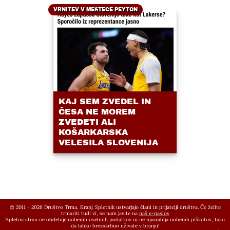
VRNITEV V MESTECE PEYTON
KAJ SEM ZVEDEL IN
ČESA NE MOREM
ZVEDETI ALI
KOŠARKARSKA
VELESILA SLOVENIJA
© 2011 - 2026 Društvo Trma, Kranj. Spletnik ustvarjajo člani in prijatelji društva. Če želite
trmariti tudi vi, se nam javite na
naš e-naslov
Spletna stran ne obdeluje nobenih osebnih podatkov in ne uporablja nobenih piškotov, tako
da lahko brezskrbno uživate v branju!