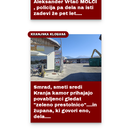
Aleksander Vrtač MOLČI
, policija pa dela na isti
zadevi že pet let....
KRANJSKA KLOBASA
Smrad, smeti sredi
Kranja kamor prihajajo
povabljenci gledat
"zeleno prestolnico"....in
župana, ki govori eno,
dela....